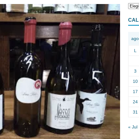
CAL
ago
L
3
10
17
24
31
« Jul