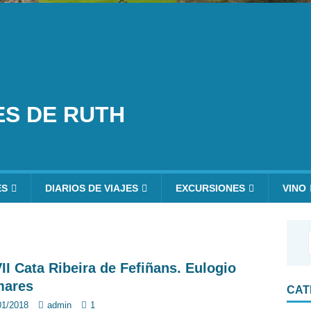
ES DE RUTH
ES
DIARIOS DE VIAJES
EXCURSIONES
VINO
II Cata Ribeira de Fefiñans. Eulogio
ares
CAT
01/2018
admin
1