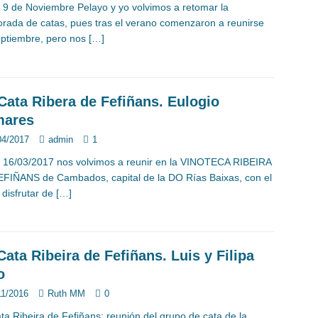
a 9 de Noviembre Pelayo y yo volvimos a retomar la
rada de catas, pues tras el verano comenzaron a reunirse
ptiembre, pero nos
[…]
Cata Ribera de Fefiñans. Eulogio
ares
04/2017
admin
1
a 16/03/2017 nos volvimos a reunir en la VINOTECA RIBEIRA
FIÑANS de Cambados, capital de la DO Rías Baixas, con el
e disfrutar de
[…]
 Cata Ribeira de Fefiñans. Luis y Filipa
o
11/2016
Ruth MM
0
ta Ribeira de Fefiñans: reunión del grupo de cata de la