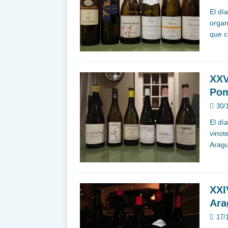
El dí
organ
que c
XXV
Pom
30/
El dí
vinot
Aragu
XXI
Ara
17/