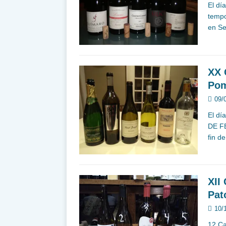
El dí
tempo
en Se
XX 
Pom
09/
El dí
DE FE
fin d
XII
Pat
10/
12 Ca