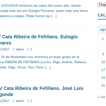
a 11/01/2018 iniciamos las catas del nuevo año, siendo
izada esta vez por Eulogio Pomares, quien trajo seis vinos
CAL
atamos a ciegas. Éstas fueron las
[…]
ago
 Cata Ribeira de Fefiñans. Eulogio
L
ares
11/2017
admin
1
3
a 16 de Noviembre nos reunimos un buen grupo en la
10
eca RIBERA DE FEFIÑANS (Locho, Íñigo, Andrés, Rebeca,
nde, Olga, Oscar, Toni, Paris,
[…]
17
24
31
V Cata Ribeira de Fefiñans. José Luis
gunde
« Jul
11/2017
admin
1