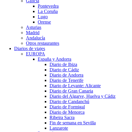
Galicia
Pontevedra
La Coruña
Lugo
Orense
Asturias
Madrid
Andalucía
Otros restaurantes
Diarios de viajes
EUROPA
España y Andorra
Diario de Ibiza
Diario de Cádiz
Diario de Andorra
Diario de Tenerife
Diario de Levante: Alicante
Diario de Gran Canaria
Diario del Algarve, Huelva y Cádiz
Diario de Candanchú
Diario de Formigal
Diario de Menorca
Ribeira Sacra
Fin de semana en Sevilla
Lanzarote