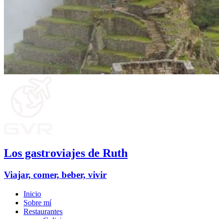
Los gastroviajes de Ruth
Viajar, comer, beber, vivir
Inicio
Sobre mí
Restaurantes