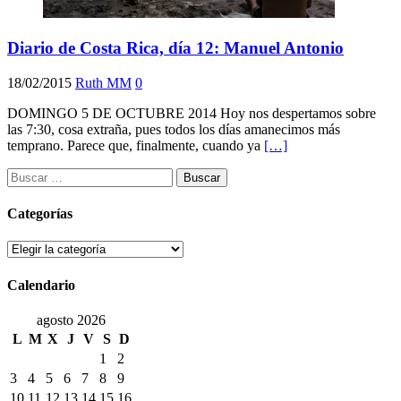
Diario de Costa Rica, día 12: Manuel Antonio
18/02/2015
Ruth MM
0
DOMINGO 5 DE OCTUBRE 2014 Hoy nos despertamos sobre
las 7:30, cosa extraña, pues todos los días amanecimos más
temprano. Parece que, finalmente, cuando ya
[…]
Buscar:
Categorías
Categorías
Calendario
agosto 2026
L
M
X
J
V
S
D
1
2
3
4
5
6
7
8
9
10
11
12
13
14
15
16