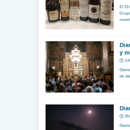
El 31
Grupo
nuest
Dia
y m
13
Diari
de ab
Dia
05
Diari