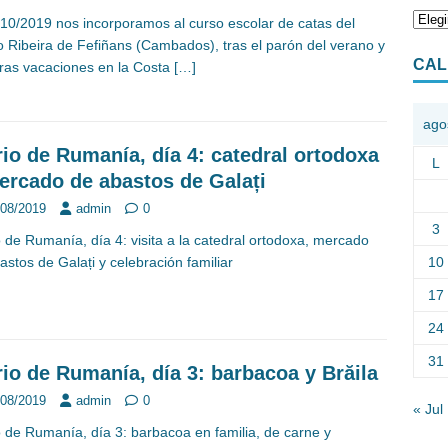
/10/2019 nos incorporamos al curso escolar de catas del
 Ribeira de Fefiñans (Cambados), tras el parón del verano y
CAL
ras vacaciones en la Costa
[…]
ago
rio de Rumanía, día 4: catedral ortodoxa
L
ercado de abastos de Galați
/08/2019
admin
0
3
o de Rumanía, día 4: visita a la catedral ortodoxa, mercado
10
astos de Galați y celebración familiar
17
24
31
rio de Rumanía, día 3: barbacoa y Brăila
/08/2019
admin
0
« Jul
o de Rumanía, día 3: barbacoa en familia, de carne y