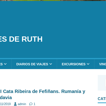
ES DE RUTH
ES
DIARIOS DE VIAJES
EXCURSIONES
VIN
II Cata Ribeira de Fefiñans. Rumanía y
davia
CAT
/11/2019
admin
1