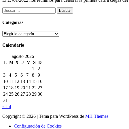
El 27/01/2022 nos reunimos para celebrar la primera cata a ciegas d
Buscar:
Categorías
Categorías
Calendario
agosto 2026
L
M
X
J
V
S
D
1
2
3
4
5
6
7
8
9
10
11
12
13
14
15
16
17
18
19
20
21
22
23
24
25
26
27
28
29
30
31
« Jul
Copyright © 2026 | Tema para WordPress de
MH Themes
Configuración de Cookies