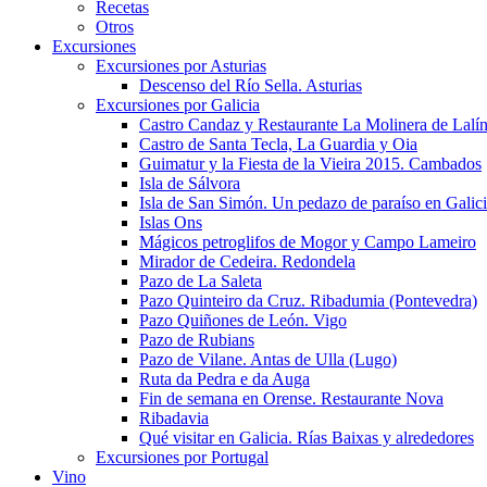
Recetas
Otros
Excursiones
Excursiones por Asturias
Descenso del Río Sella. Asturias
Excursiones por Galicia
Castro Candaz y Restaurante La Molinera de Lalí
Castro de Santa Tecla, La Guardia y Oia
Guimatur y la Fiesta de la Vieira 2015. Cambados
Isla de Sálvora
Isla de San Simón. Un pedazo de paraíso en Galic
Islas Ons
Mágicos petroglifos de Mogor y Campo Lameiro
Mirador de Cedeira. Redondela
Pazo de La Saleta
Pazo Quinteiro da Cruz. Ribadumia (Pontevedra)
Pazo Quiñones de León. Vigo
Pazo de Rubians
Pazo de Vilane. Antas de Ulla (Lugo)
Ruta da Pedra e da Auga
Fin de semana en Orense. Restaurante Nova
Ribadavia
Qué visitar en Galicia. Rías Baixas y alrededores
Excursiones por Portugal
Vino