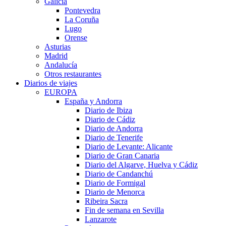
Galicia
Pontevedra
La Coruña
Lugo
Orense
Asturias
Madrid
Andalucía
Otros restaurantes
Diarios de viajes
EUROPA
España y Andorra
Diario de Ibiza
Diario de Cádiz
Diario de Andorra
Diario de Tenerife
Diario de Levante: Alicante
Diario de Gran Canaria
Diario del Algarve, Huelva y Cádiz
Diario de Candanchú
Diario de Formigal
Diario de Menorca
Ribeira Sacra
Fin de semana en Sevilla
Lanzarote