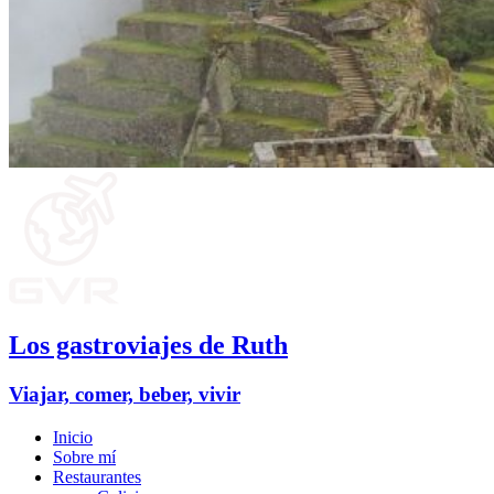
Los gastroviajes de Ruth
Viajar, comer, beber, vivir
Inicio
Sobre mí
Restaurantes