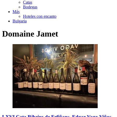
Catas
Bodegas
Más
Hoteles con encanto
Bulgaria
Domaine Jamet
LXVI Cata Ribeira de Fefiñans. Edgar Vago Viños