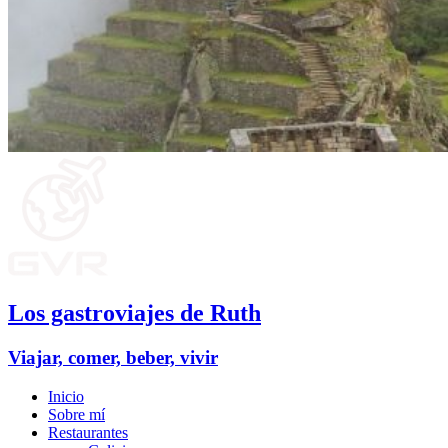
Los gastroviajes de Ruth
Viajar, comer, beber, vivir
Inicio
Sobre mí
Restaurantes