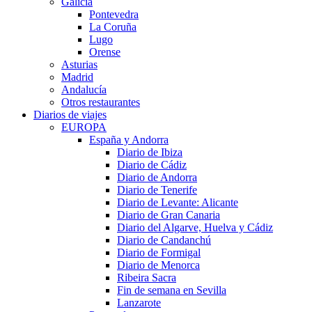
Galicia
Pontevedra
La Coruña
Lugo
Orense
Asturias
Madrid
Andalucía
Otros restaurantes
Diarios de viajes
EUROPA
España y Andorra
Diario de Ibiza
Diario de Cádiz
Diario de Andorra
Diario de Tenerife
Diario de Levante: Alicante
Diario de Gran Canaria
Diario del Algarve, Huelva y Cádiz
Diario de Candanchú
Diario de Formigal
Diario de Menorca
Ribeira Sacra
Fin de semana en Sevilla
Lanzarote