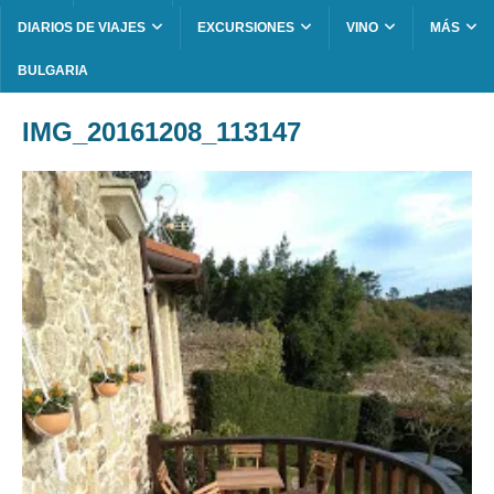
DIARIOS DE VIAJES
EXCURSIONES
VINO
MÁS
BULGARIA
IMG_20161208_113147