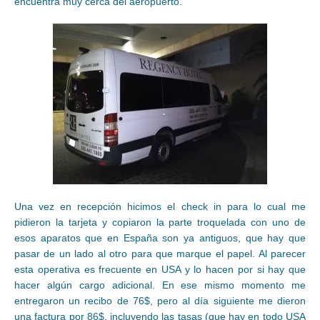
encuentra muy cerca del aeropuerto.
Una vez en recepción hicimos el check in para lo cual me
pidieron la tarjeta y copiaron la parte troquelada con uno de
esos aparatos que en España son ya antiguos, que hay que
pasar de un lado al otro para que marque el papel. Al parecer
esta operativa es frecuente en USA y lo hacen por si hay que
hacer algún cargo adicional. En ese mismo momento me
entregaron un recibo de 76$, pero al día siguiente me dieron
una factura por 86$, incluyendo las tasas (que hay en todo USA