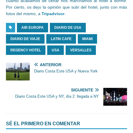
cuanto acabamos de cenar nos marchamos al hotel a dormir.
Por cierto, os dejo la opinión que subí del hotel, junto con más
fotos del mismo, a
Tripadvisor
.
AIR EUROPA
DIARIO DE USA
DIARIO DE VIAJE
LATIN CAFE
MIAMI
REGENCY HOTEL
USA
VERSALLES
ANTERIOR
Diario Costa Este USA y Nueva York
SIGUIENTE
Diario Costa Este USA y NY, día 2: llegada a NY
SÉ EL PRIMERO EN COMENTAR