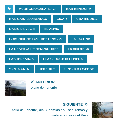
AUDITORIO CALATRAVA
BAR BENIDORM
BAR CABALLO BLANCO
CICAR
CRATER 2012
DARIO DE VIAJE
EL ALIVIO
GUACHINCHE LOS TRES DRAGOS
LA LAGUNA
LA RESERVA DE HERRADORES
LA VINOTECA
LAS TERESITAS
PLAZA DOCTOR OLIVERA
SANTA CRUZ
TENERIFE
URBAN BY WEHBE
ANTERIOR
Diario de Tenerife
SIGUIENTE
Diario de Tenerife, día 3: comida en Casa Tomás y
visita a la Casa del Vino