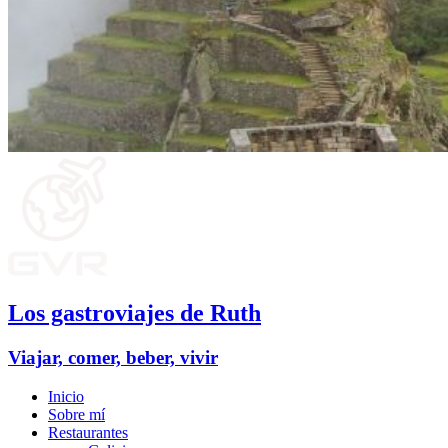
Los gastroviajes de Ruth
Viajar, comer, beber, vivir
Inicio
Sobre mí
Restaurantes