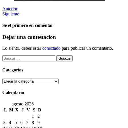
Anterior
Siguiente
Sé el primero en comentar
Dejar una contestacion
Lo siento, debes estar
conectado
para publicar un comentario.
Buscar:
Categorías
Categorías
Calendario
agosto 2026
L
M
X
J
V
S
D
1
2
3
4
5
6
7
8
9