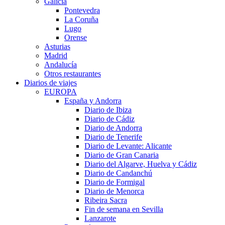
Galicia
Pontevedra
La Coruña
Lugo
Orense
Asturias
Madrid
Andalucía
Otros restaurantes
Diarios de viajes
EUROPA
España y Andorra
Diario de Ibiza
Diario de Cádiz
Diario de Andorra
Diario de Tenerife
Diario de Levante: Alicante
Diario de Gran Canaria
Diario del Algarve, Huelva y Cádiz
Diario de Candanchú
Diario de Formigal
Diario de Menorca
Ribeira Sacra
Fin de semana en Sevilla
Lanzarote