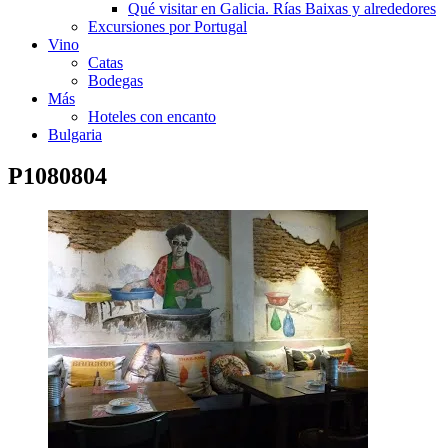
Qué visitar en Galicia. Rías Baixas y alrededores
Excursiones por Portugal
Vino
Catas
Bodegas
Más
Hoteles con encanto
Bulgaria
P1080804