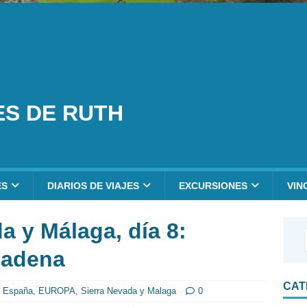
ES DE RUTH
ES
DIARIOS DE VIAJES
EXCURSIONES
VIN
a y Málaga, día 8:
madena
CAT
,
España
,
EUROPA
,
Sierra Nevada y Malaga
0