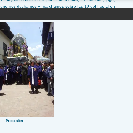
sayuno nos duchamos y marchamos sobre las 10 del hostal en
Procesión