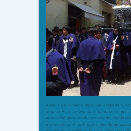
A las 3 de la madrugada me desperté y est
al poco Pela se levantó al baño corriendo, c
aproveché para escribir este diario, leer la g
mal de altura. A las 8 bajé a pedirle un seca
despiertos, decidimos bajar a desayunar. E