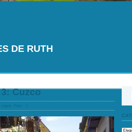
ES DE RUTH
ES
DIARIOS DE VIAJES
EXCURSIONES
VINO
a 3: Cuzco
 viajes
,
Peru
1
CAT