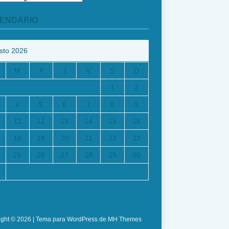
ENDARIO
sto 2026
M
X
J
V
S
D
1
2
4
5
6
7
8
9
11
12
13
14
15
16
18
19
20
21
22
23
25
26
27
28
29
30
ight © 2026 | Tema para WordPress de
MH Themes