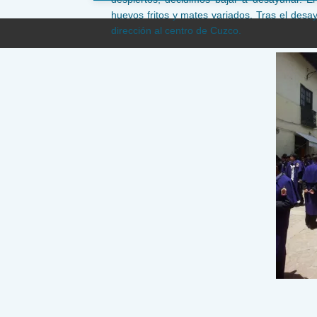
huevos fritos y mates variados. Tras el de
dirección al centro de Cuzco.