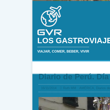
LOS GASTROVIAJ
VIAJAR, COMER, BEBER, VIVIR
INICIO
SOBRE MÍ
RESTAURANT
Diario de Perú. Dí
16/11/2014
Ruth MM
AMÉRICA
,
Diarios de