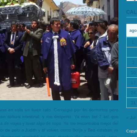
CAL
ago
L
3
10
17
24
31
uve en vela un buen rato. Conseguí por fin dormirme pero
on soltura intestinal, y me despertó. Ya eran las 7 así que
« Jul
uía de viajes y lavar algo de ropa. Ya me encontraba mejor del
dor de pelo a Judith y al volver, como Borja y Bea estaban ya
Copyr
l desayuno consistió en pan, mantequilla, mermelada, jugo,