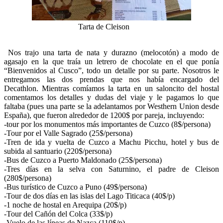
Tarta de Cleison
Nos trajo una tarta de nata y durazno (melocotón) a modo de
agasajo en la que traía un letrero de chocolate en el que ponía
“Bienvenidos al Cusco”, todo un detalle por su parte. Nosotros le
entregamos las dos prendas que nos había encargado del
Decathlon. Mientras comíamos la tarta en un saloncito del hostal
comentamos los detalles y dudas del viaje y le pagamos lo que
faltaba (pues una parte se la adelantamos por Westhern Union desde
España), que fueron alrededor de 1200$ por pareja, incluyendo:
-tour por los monumentos más importantes de Cuzco (8$/persona)
-Tour por el Valle Sagrado (25$/persona)
-Tren de ida y vuelta de Cuzco a Machu Picchu, hotel y bus de
subida al santuario (220$/persona)
-Bus de Cuzco a Puerto Maldonado (25$/persona)
-Tres días en la selva con Saturnino, el padre de Cleison
(280$/persona)
-Bus turístico de Cuzco a Puno (49$/persona)
-Tour de dos días en las islas del Lago Titicaca (40$/p)
-1 noche de hostal en Arequipa (20$/p)
-Tour del Cañón del Colca (33$/p)
-Vuelo de las líneas de Nazca (110$/p)