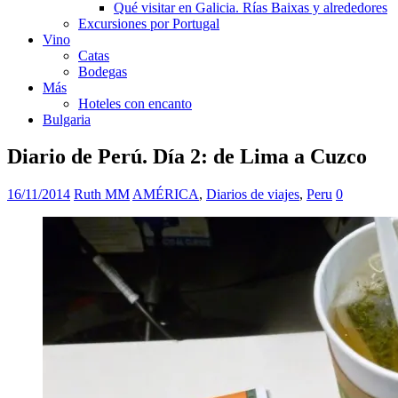
Qué visitar en Galicia. Rías Baixas y alrededores
Excursiones por Portugal
Vino
Catas
Bodegas
Más
Hoteles con encanto
Bulgaria
Diario de Perú. Día 2: de Lima a Cuzco
16/11/2014
Ruth MM
AMÉRICA
,
Diarios de viajes
,
Peru
0