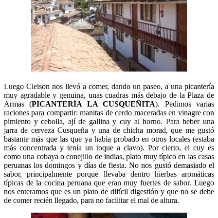
Luego Cleison nos llevó a comer, dando un paseo, a una picantería
muy agradable y genuina, unas cuadras más debajo de la Plaza de
Armas (
PICANTERÍA LA CUSQUEÑITA
). Pedimos varias
raciones para compartir: manitas de cerdo maceradas en vinagre con
pimiento y cebolla, ají de gallina y cuy al horno. Para beber una
jarra de cerveza Cusqueña y una de chicha morad, que me gustó
bastante más que las que ya había probado en otros locales (estaba
más concentrada y tenía un toque a clavo). Por cierto, el cuy es
como una cobaya o conejillo de indias, plato muy típico en las casas
peruanas los domingos y días de fiesta. No nos gustó demasiado el
sabor, principalmente porque llevaba dentro hierbas aromáticas
típicas de la cocina peruana que eran muy fuertes de sabor. Luego
nos enteramos que es un plato de difícil digestión y que no se debe
de comer recién llegado, para no facilitar el mal de altura.