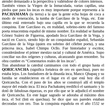
atender demasiado a la perspectiva y valiéndose de colores intensos.
También vimos la Virgen de la Inmaculada, varias capillas, una
piedra que para los incas es muy importante porque representa a la
PACHAMAMA
(la tierra) a la que la gente echa hojas de coca a
modo de veneración, la tumba de Garcilaso de la Vega, etc. Este
último está enterrado bajo una capilla en la que se recuerda la
conquista. Este Garcilaso es, en realidad, sobrino-nieto del famoso
poeta renacentista español de mismo nombre. En realidad se llamaba
Gómez Suárez de Figueroa, apodado Inca Garcilaso de la Vega, y
nació en Cuzco, siendo hijo de un conquistador español, Sebastián
Garcilaso de la Vega (quien era sobrino del célebre poeta), y una
princesa inca, Isabel Chimpu Ocllo. Fue historiador y escritor,
considerándose el primer mestizo racial y cultural de América. Supo
conciliar sus dos orígenes y culturas, alcanzando gran renombre. Su
obra cumbre es “Comentarios reales de los incas”.
Tras abandonar la catedral caminamos con todo el grupo hasta el
QORICANCHA
(significa fortaleza de oro en quechua), pues no
estaba lejos. Los fundadores de la dinastía inca, Manco Qhapaq y su
familia se establecieron en el lugar en el que está hoy día el
Qoricancha. Con el paso de los años se construyó allí el templo
mayor del estado inca. El inca Pachakuteq reedificó el santuario y lo
dotó de fabulosas riquezas, es por ello que se le adjudicó el nombre
de Qoricancha. En este lugar sagrado se adoraba al máximo dios
inca, el Sol (Inti en quechua). Se dice que sus paredes estaban
decoradas con oro. Tras la conquista española en el año 1532 se