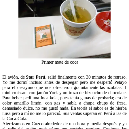
Primer mate de coca
El avión, de
Star Perú
, salió finalmente con 30 minutos de retraso.
Yo me dormí incluso antes de despegar pero me despertó Pelayo
para el desayuno que nos ofrecieron gratuitamente las azafatas: 1
mini croissant con jamón York y un trozo de bizcocho de chocolate.
Para beber pedí una Inca kola, pues tenía ganas de probarla; era de
color amarillo limón, con gas y sabía a chupa chups de fresa,
demasiado dulce, no me gustó nada. En teoría el sabor es de hierba
luisa pero a mí no me lo pareció. Sus ventas superan en Perú a las de
la Coca-Cola.
Aterrizamos en Cuzco alrededor de una hora y media después y ya
al salir del avión noté cómo me costaba respirar. Cogimos las