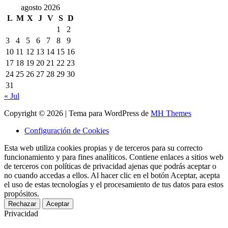
agosto 2026
L
M
X
J
V
S
D
1
2
3
4
5
6
7
8
9
10
11
12
13
14
15
16
17
18
19
20
21
22
23
24
25
26
27
28
29
30
31
« Jul
Copyright © 2026 | Tema para WordPress de
MH Themes
Configuración de Cookies
Esta web utiliza cookies propias y de terceros para su correcto
funcionamiento y para fines analíticos. Contiene enlaces a sitios web
de terceros con políticas de privacidad ajenas que podrás aceptar o
no cuando accedas a ellos. Al hacer clic en el botón Aceptar, acepta
el uso de estas tecnologías y el procesamiento de tus datos para estos
propósitos.
Rechazar
Aceptar
Privacidad