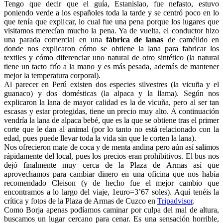
Tengo que decir que el guía, Estanislao, fue nefasto, estuvo
poniendo verde a los españoles toda la tarde y se centró poco en lo
que tenía que explicar, lo cual fue una pena porque los lugares que
visitamos merecían mucho la pena. Ya de vuelta, el conductor hizo
una parada comercial en una
fábrica de lanas
de camélido en
donde nos explicaron cómo se obtiene la lana para fabricar los
textiles y cómo diferenciar uno natural de otro sintético (la natural
tiene un tacto frío a la mano y es más pesada, además de mantener
mejor la temperatura corporal).
Al parecer en Perú existen dos especies silvestres (la vicuña y el
guanaco) y dos domésticas (la alpaca y la llama). Según nos
explicaron la lana de mayor calidad es la de vicuña, pero al ser tan
escasas y estar protegidas, tiene un precio muy alto. A continuación
vendría la lana de alpaca bebé, que es la que se obtiene tras el primer
corte que le dan al animal (por lo tanto no está relacionado con la
edad, pues puede llevar toda la vida sin que le corten la lana).
Nos ofrecieron mate de coca y de menta andina pero aún así salimos
rápidamente del local, pues los precios eran prohibitivos. El bus nos
dejó finalmente muy cerca de la Plaza de Armas así que
aprovechamos para cambiar dinero en una oficina que nos había
recomendado Cleison (y de hecho fue el mejor cambio que
encontramos a lo largo del viaje, 1euro=3’67 soles). Aquí tenéis la
crítica y fotos de la Plaza de Armas de Cuzco en
Tripadvisor
.
Como Borja apenas podíamos caminar por culpa del mal de altura,
buscamos un lugar cercano para cenar. Es una sensación horrible,