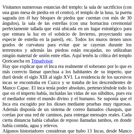
Visitamos numerosas estancias del templo: la sala de sacrificios (con
una gran mesa de piedra en el centro), el templo de la luna, la puerta
sagrada (en él hay bloques de piedra que cuentan con más de 30
ángulos), la sala de las estrellas (con una hornacina ceremonial
perfectamente tallada que está ubicada en un lugar estratégico para
que entrara la luz en el solsticio de Invierno, proyectando una
especie de estrella en la pared), etc. Todos los muros tienen unos
grados de curvatura para evitar que se cayeran durante los
terremotos y además las piedras están encajadas, no utilizaban
ningún material de unión entre ellas. Aquí tenéis la crítica del templo
Qoricancha en
Tripadvisor
.
Hay que explicar que el Inca era realmente el soberano por lo que es
más correcto llamar quechua a los habitantes de su imperio, que
duró desde el siglo XIII al siglo XVI. La residencia de los sucesivos
incas se encontraba en Cuzco y se trataba de los descendientes de
Manco Capac. El inca tenía poder absoluto, perteneciéndole todo lo
que en el imperio había, incluidas las vidas de sus súbditos, pues era
el mediador entre el mundo divino y el humano. Se suponía que el
Inca era escogido por los dioses mediante pruebas muy rigurosas.
Además disponía de un sistema de correo llamados chasquis, que
corrían por una red de caminos, para entregar mensajes reales. Cada
cierta distancia había cabañas de reposo llamadas tambos, en donde
había comida, agua y relevos.
Algunos historiadores consideran que hubo 13 Incas, desde Manco