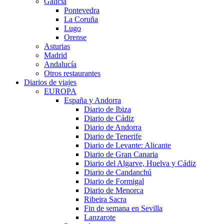
Galicia
Pontevedra
La Coruña
Lugo
Orense
Asturias
Madrid
Andalucía
Otros restaurantes
Diarios de viajes
EUROPA
España y Andorra
Diario de Ibiza
Diario de Cádiz
Diario de Andorra
Diario de Tenerife
Diario de Levante: Alicante
Diario de Gran Canaria
Diario del Algarve, Huelva y Cádiz
Diario de Candanchú
Diario de Formigal
Diario de Menorca
Ribeira Sacra
Fin de semana en Sevilla
Lanzarote