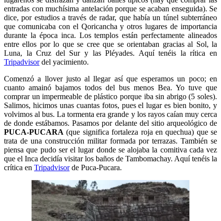
entradas con muchísima antelación porque se acaban enseguida). Se
dice, por estudios a través de radar, que había un túnel subterráneo
que comunicaba con el Qoricancha y otros lugares de importancia
durante la época inca. Los templos están perfectamente alineados
entre ellos por lo que se cree que se orientaban gracias al Sol, la
Luna, la Cruz del Sur y las Pléyades. Aquí tenéis la rítica en
Tripadvisor
del yacimiento.
Comenzó a llover justo al llegar así que esperamos un poco; en
cuanto amainó bajamos todos del bus menos Bea. Yo tuve que
comprar un impermeable de plástico porque iba sin abrigo (5 soles).
Salimos, hicimos unas cuantas fotos, pues el lugar es bien bonito, y
volvimos al bus. La tormenta era grande y los rayos caían muy cerca
de donde estábamos. Pasamos por delante del sitio arqueológico de
PUCA-PUCARA
(que significa fortaleza roja en quechua) que se
trata de una construcción militar formada por terrazas. También se
piensa que pudo ser el lugar donde se alojaba la comitiva cada vez
que el Inca decidía visitar los baños de Tambomachay. Aquí tenéis la
crítica en
Tripadvisor
de Puca-Pucara.