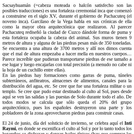
Sacsayhuamán (=cabeza moteada o halcón satisfecho son las
posibles traducciones) es una fortaleza ceremonial inca que comenzó
a construirse en el siglo XV, durante el gobierno de Pachacuteq (el
noveno inca). Garcilaso de la Vega habla en sus crónicas de ella
como la mayor obra arquitectónica que realizaron. Al parecer
Pachacuteq rediseñó la ciudad de Cuzco dándole forma de puma y
esta fortaleza ocupaba la cabeza del animal. Sus muros tienen 9
metros de altura y alguna de las piedras pesan más de 350 toneladas.
Se encuentra a una altura de 3700 metros y allí nos dimos cuenta
que el mal de altura empezaba a hacer mella en nuestros cuerpos…
Parece increíble que pudieran transportarse piedras de ese tamaño a
ese lugar y luego encajarlas con total precisión (a menudo no cabe ni
la hoja de un cuchillo entre ellas).
En las piedras hay formaciones como garras de puma, túneles
subterráneos, anfiteatros, almacenes de alimentos, canales para la
distribución del agua, etc. Se cree que fue una fortaleza militar o un
templo. Se cree que pudo estar destinado al culto al Sol, pues desde
aquí se ven las salidas y las puestas de Solo durante todo el año. De
todos modos se calcula que sólo queda el 20% del grupo
arquitectónico, pues los españoles destruyeron una parte y los
pobladores de la zona aprovecharon piedras para construir casas.
El 24 de junio, día del solsticio de invierno, se celebra aquí el
Inti
Raym
i
, en donde se escenifica el culto al Sol y por lo tanto todos los
lugareños se disfrazan y danzan bailes típicos (hay que comprar las