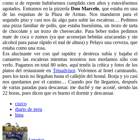
como si de repente hubiésemos cumplido cien años y estuviésemos
agotados. Entramos en la pizzería
Don Marcelo
, que estaba en una
de las esquinas de la Plaza de Armas. Nos mandaron para el
segundo piso y casi nos da algo para subir las escaleras… Pedimos
una pizza familiar de pollo, que estaba buenísima, un trozo de tarta
de chocolate y un trozo de cheesecake. Para beber todos pedimos
mate de coca o zumos (ya que aconsejan bebidas azucaradas y sin
alcohol para pasar rápido el mal de altura) y Pelayo una cerveza, que
estaba como una rosa.
Era alucinante ver con qué rapidez y destreza subía y bajaba el
camarero las escaleras mientras nosotros nos moríamos sólo con
verlo. Pagamos en total 80 soles. aquí tenéis la crítica y fotos de los
platos del restaurante en
Tripadvisor
. Volvimos al hotel caminando,
pues los taxis no llegaban hasta el callejón del hostal. Borja y yo casi
nos quedamos por el camino… Cuando por fin llegamos, después
de varias paradas para descansar. me duché y me acosté, siendo las
22 horas, pues dicen que es bueno el dormir y descansar.
cuzco
diario de peru
lima
Anterior