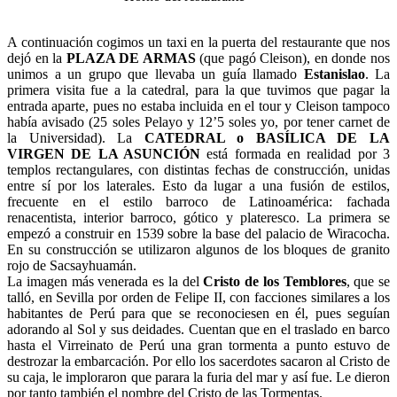
A continuación cogimos un taxi en la puerta del restaurante que nos
dejó en la
PLAZA DE ARMAS
(que pagó Cleison), en donde nos
unimos a un grupo que llevaba un guía llamado
Estanislao
. La
primera visita fue a la catedral, para la que tuvimos que pagar la
entrada aparte, pues no estaba incluida en el tour y Cleison tampoco
había avisado (25 soles Pelayo y 12’5 soles yo, por tener carnet de
la Universidad). La
CATEDRAL o BASÍLICA DE LA
VIRGEN DE LA ASUNCIÓN
está formada en realidad por 3
templos rectangulares, con distintas fechas de construcción, unidas
entre sí por los laterales. Esto da lugar a una fusión de estilos,
frecuente en el estilo barroco de Latinoamérica: fachada
renacentista, interior barroco, gótico y plateresco. La primera se
empezó a construir en 1539 sobre la base del palacio de Wiracocha.
En su construcción se utilizaron algunos de los bloques de granito
rojo de Sacsayhuamán.
La imagen más venerada es la del
Cristo de los Temblores
, que se
talló, en Sevilla por orden de Felipe II, con facciones similares a los
habitantes de Perú para que se reconociesen en él, pues seguían
adorando al Sol y sus deidades. Cuentan que en el traslado en barco
hasta el Virreinato de Perú una gran tormenta a punto estuvo de
destrozar la embarcación. Por ello los sacerdotes sacaron al Cristo de
su caja, le imploraron que parara la furia del mar y así fue. Le dieron
por tanto también el nombre del Cristo de las Tormentas.