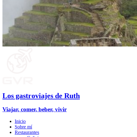
Los gastroviajes de Ruth
Viajar, comer, beber, vivir
Inicio
Sobre mí
Restaurantes