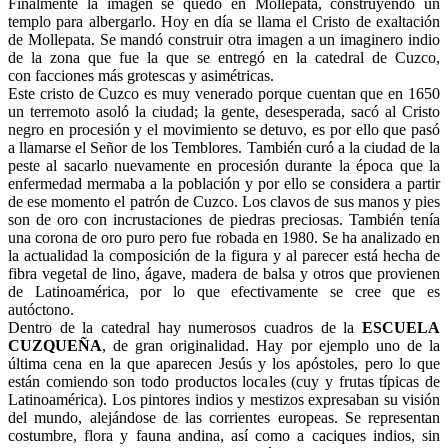
Finalmente la imagen se quedó en Mollepata, construyendo un
templo para albergarlo. Hoy en día se llama el Cristo de exaltación
de Mollepata. Se mandó construir otra imagen a un imaginero indio
de la zona que fue la que se entregó en la catedral de Cuzco,
con facciones más grotescas y asimétricas.
Este cristo de Cuzco es muy venerado porque cuentan que en 1650
un terremoto asoló la ciudad; la gente, desesperada, sacó al Cristo
negro en procesión y el movimiento se detuvo, es por ello que pasó
a llamarse el Señor de los Temblores. También curó a la ciudad de la
peste al sacarlo nuevamente en procesión durante la época que la
enfermedad mermaba a la población y por ello se considera a partir
de ese momento el patrón de Cuzco. Los clavos de sus manos y pies
son de oro con incrustaciones de piedras preciosas. También tenía
una corona de oro puro pero fue robada en 1980. Se ha analizado en
la actualidad la composición de la figura y al parecer está hecha de
fibra vegetal de lino, ágave, madera de balsa y otros que provienen
de Latinoamérica, por lo que efectivamente se cree que es
autóctono.
Dentro de la catedral hay numerosos cuadros de la
ESCUELA
CUZQUEÑA
, de gran originalidad. Hay por ejemplo uno de la
última cena en la que aparecen Jesús y los apóstoles, pero lo que
están comiendo son todo productos locales (cuy y frutas típicas de
Latinoamérica). Los pintores indios y mestizos expresaban su visión
del mundo, alejándose de las corrientes europeas. Se representan
costumbre, flora y fauna andina, así como a caciques indios, sin