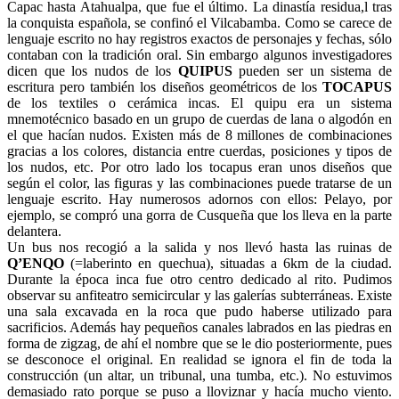
Capac hasta Atahualpa, que fue el último. La dinastía residua,l tras
la conquista española, se confinó el Vilcabamba. Como se carece de
lenguaje escrito no hay registros exactos de personajes y fechas, sólo
contaban con la tradición oral. Sin embargo algunos investigadores
dicen que los nudos de los
QUIPUS
pueden ser un sistema de
escritura pero también los diseños geométricos de los
TOCAPUS
de los textiles o cerámica incas. El quipu era un sistema
mnemotécnico basado en un grupo de cuerdas de lana o algodón en
el que hacían nudos. Existen más de 8 millones de combinaciones
gracias a los colores, distancia entre cuerdas, posiciones y tipos de
los nudos, etc. Por otro lado los tocapus eran unos diseños que
según el color, las figuras y las combinaciones puede tratarse de un
lenguaje escrito. Hay numerosos adornos con ellos: Pelayo, por
ejemplo, se compró una gorra de Cusqueña que los lleva en la parte
delantera.
Un bus nos recogió a la salida y nos llevó hasta las ruinas de
Q’ENQO
(=laberinto en quechua), situadas a 6km de la ciudad.
Durante la época inca fue otro centro dedicado al rito. Pudimos
observar su anfiteatro semicircular y las galerías subterráneas. Existe
una sala excavada en la roca que pudo haberse utilizado para
sacrificios. Además hay pequeños canales labrados en las piedras en
forma de zigzag, de ahí el nombre que se le dio posteriormente, pues
se desconoce el original. En realidad se ignora el fin de toda la
construcción (un altar, un tribunal, una tumba, etc.). No estuvimos
demasiado rato porque se puso a lloviznar y hacía mucho viento.