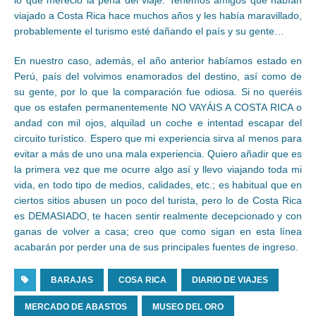
lo que mereció la pena del viaje. Tenemos amigos que habían
viajado a Costa Rica hace muchos años y les había maravillado,
probablemente el turismo esté dañando el país y su gente…
En nuestro caso, además, el año anterior habíamos estado en
Perú, país del volvimos enamorados del destino, así como de
su gente, por lo que la comparación fue odiosa. Si no queréis
que os estafen permanentemente NO VAYÁIS A COSTA RICA o
andad con mil ojos, alquilad un coche e intentad escapar del
circuito turístico. Espero que mi experiencia sirva al menos para
evitar a más de uno una mala experiencia. Quiero añadir que es
la primera vez que me ocurre algo así y llevo viajando toda mi
vida, en todo tipo de medios, calidades, etc.; es habitual que en
ciertos sitios abusen un poco del turista, pero lo de Costa Rica
es DEMASIADO, te hacen sentir realmente decepcionado y con
ganas de volver a casa; creo que como sigan en esta línea
acabarán por perder una de sus principales fuentes de ingreso.
BARAJAS
COSA RICA
DIARIO DE VIAJES
MERCADO DE ABASTOS
MUSEO DEL ORO