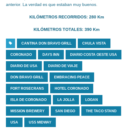
anterior. La verdad es que estaban muy buenos.
KILÓMETROS RECORRIDOS: 280 Km
KILÓMETROS TOTALES: 390 Km
CANTINA DON BRAVO GRILL
CHULA VISTA
CORONADO
DAYS INN
DIARIO COSTA OESTE USA
DIARIO DE USA
DIARIO DE VIAJE
DON BRAVO GRILL
EMBRACING PEACE
FORT ROSECRANS
HOTEL CORONADO
ISLA DE CORONADO
LA JOLLA
LOGAN
MISSION BREWERY
SAN DIEGO
THE TACO STAND
USA
USS MIDWAY