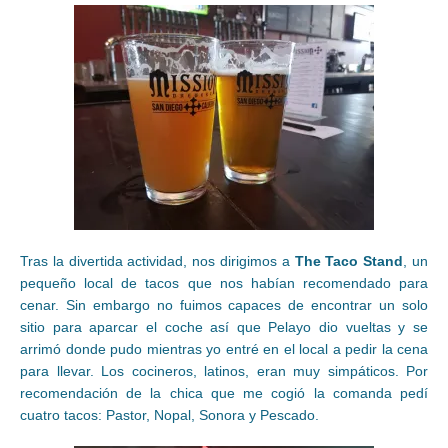
Tras la divertida actividad, nos dirigimos a
The Taco Stand
, un
pequeño local de tacos que nos habían recomendado para
cenar. Sin embargo no fuimos capaces de encontrar un solo
sitio para aparcar el coche así que Pelayo dio vueltas y se
arrimó donde pudo mientras yo entré en el local a pedir la cena
para llevar. Los cocineros, latinos, eran muy simpáticos. Por
recomendación de la chica que me cogió la comanda pedí
cuatro tacos: Pastor, Nopal, Sonora y Pescado.