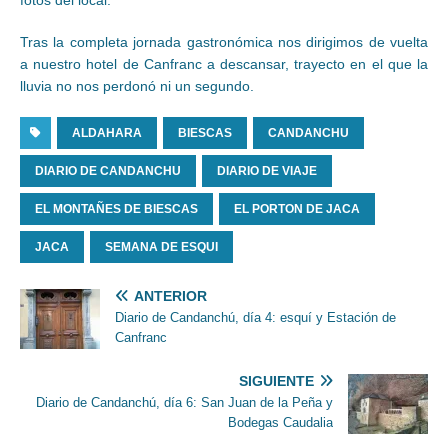
fotos del local.
Tras la completa jornada gastronómica nos dirigimos de vuelta
a nuestro hotel de Canfranc a descansar, trayecto en el que la
lluvia no nos perdonó ni un segundo.
ALDAHARA
BIESCAS
CANDANCHU
DIARIO DE CANDANCHU
DIARIO DE VIAJE
EL MONTAÑES DE BIESCAS
EL PORTON DE JACA
JACA
SEMANA DE ESQUI
ANTERIOR
Diario de Candanchú, día 4: esquí y Estación de
Canfranc
SIGUIENTE
Diario de Candanchú, día 6: San Juan de la Peña y
Bodegas Caudalia