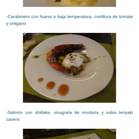
-Carabinero con huevo a baja temperatura, confitura de tomate
y orégano
-Salmón con shiitake, vinagreta de mostaza y salsa teriyaki
casera