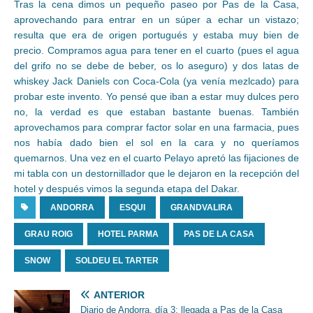
Tras la cena dimos un pequeño paseo por Pas de la Casa,
aprovechando para entrar en un súper a echar un vistazo;
resulta que era de origen portugués y estaba muy bien de
precio. Compramos agua para tener en el cuarto (pues el agua
del grifo no se debe de beber, os lo aseguro) y dos latas de
whiskey Jack Daniels con Coca-Cola (ya venía mezlcado) para
probar este invento. Yo pensé que iban a estar muy dulces pero
no, la verdad es que estaban bastante buenas. También
aprovechamos para comprar factor solar en una farmacia, pues
nos había dado bien el sol en la cara y no queríamos
quemarnos. Una vez en el cuarto Pelayo apretó las fijaciones de
mi tabla con un destornillador que le dejaron en la recepción del
hotel y después vimos la segunda etapa del Dakar.
ANDORRA
ESQUI
GRANDVALIRA
GRAU ROIG
HOTEL PARMA
PAS DE LA CASA
SNOW
SOLDEU EL TARTER
ANTERIOR
Diario de Andorra, día 3: llegada a Pas de la Casa