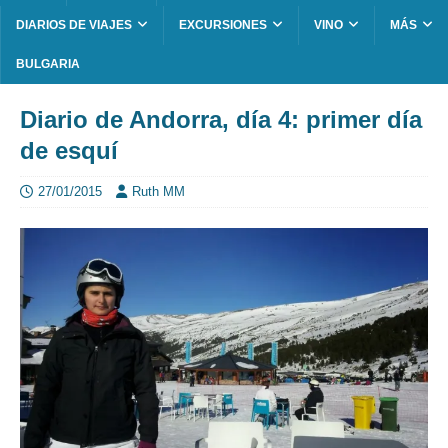
DIARIOS DE VIAJES
EXCURSIONES
VINO
MÁS
BULGARIA
Diario de Andorra, día 4: primer día
de esquí
27/01/2015
Ruth MM