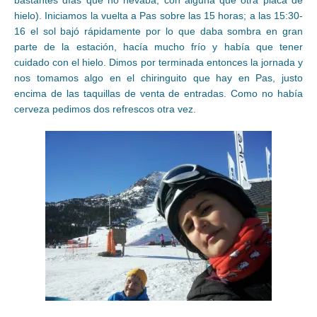
bastantes días que no nevaba, con alguna que otra placa de
hielo). Iniciamos la vuelta a Pas sobre las 15 horas; a las 15:30-
16 el sol bajó rápidamente por lo que daba sombra en gran
parte de la estación, hacía mucho frío y había que tener
cuidado con el hielo. Dimos por terminada entonces la jornada y
nos tomamos algo en el chiringuito que hay en Pas, justo
encima de las taquillas de venta de entradas. Como no había
cerveza pedimos dos refrescos otra vez.