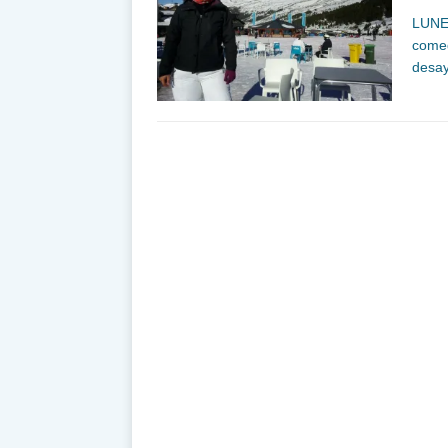
LUNES
comed
desay