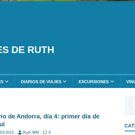
ES DE RUTH
ES
DIARIOS DE VIAJES
EXCURSIONES
VIN
rio de Andorra, día 4: primer día de
uí
CAT
/01/2015
Ruth MM
0