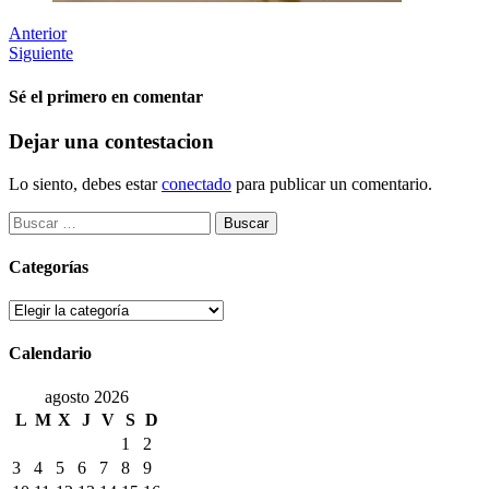
Anterior
Siguiente
Sé el primero en comentar
Dejar una contestacion
Lo siento, debes estar
conectado
para publicar un comentario.
Buscar:
Categorías
Categorías
Calendario
agosto 2026
L
M
X
J
V
S
D
1
2
3
4
5
6
7
8
9