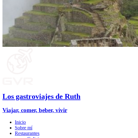
Los gastroviajes de Ruth
Viajar, comer, beber, vivir
Inicio
Sobre mí
Restaurantes