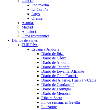
Galicia
Pontevedra
La Coruña
Lugo
Orense
Asturias
Madrid
Andalucía
Otros restaurantes
Diarios de viajes
EUROPA
España y Andorra
Diario de Ibiza
Diario de Cádiz
Diario de Andorra
Diario de Tenerife
Diario de Levante: Alicante
Diario de Gran Canaria
Diario del Algarve, Huelva y Cádiz
Diario de Candanchú
Diario de Formigal
Diario de Menorca
Ribeira Sacra
Fin de semana en Sevilla
Lanzarote