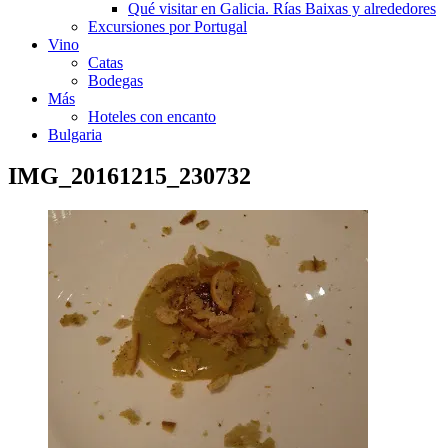
Qué visitar en Galicia. Rías Baixas y alrededores
Excursiones por Portugal
Vino
Catas
Bodegas
Más
Hoteles con encanto
Bulgaria
IMG_20161215_230732