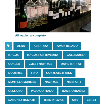
Alineación al completo
ALBA
ALBARIZA
AMONTILLADO
BAGOS
BAGOS PONTEVEDRA
CALLEJUELA
COALLA
COLET NAVAZOS
DAVID BARRO
DO JEREZ
FINO
GONZLAEZ BYASS
MONTILLA MORILES
NAVAZOS
NIEEPORT
OLOROSO
PALO CORTADO
RAMIRO IBAÑEZ
SANCHEZ ROMATE
TRES PALMAS
UBE
ZEREJ