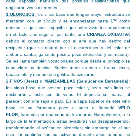
cada depósito, habiendo dos posibles clasificaciones que
originarán vinos diferentes:
1.OLOROSOS:
los vinos base que tengan mayor estructura se
marcarán con un círculo y se encabezarán hasta 17º como
mínimo, lo que hace imposible que sobrevivan los organismos
en él. Este vino seguirá, por tanto, una
CRIANZA OXIDATIVA
debido al contacto directo con el aire que hay dentro del
recipiente (que se notará por el oscurecimiento del color de
ámbar a caoba, ganando poco a poco intensidad y estructura).
Se les llama también vocacionales porque desde el principio se
tiene claro su destino. Suelen tener aromas a frutos secos,
tabaco, etc. y menos de 5 gr/litro de azúcares.
2.FINOS (Jerez) o MANZANILLAS (Sanlúcar de Barrameda):
los vinos base que posean poco color y sean más finos se
destinarán a este tipo de vinos. El depósito se marca, al
parecer, con una raya o palo. En la capa superior de este vino
base se va formando poco a poco el llamado
VELO
FLOR
, formado por una serie de levaduras. Normalmente, a lo
largo de la fermentación, estas levaduras van desapareciendo,
transformando el azúcar en alcoholes; sin embargo en el sur
esta flor continúa con su actividad durante años aunque los