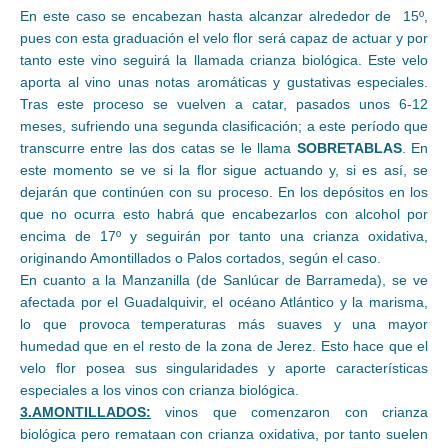
En este caso se encabezan hasta alcanzar alrededor de 15º,
pues con esta graduación el velo flor será capaz de actuar y por
tanto este vino seguirá la llamada crianza biológica. Este velo
aporta al vino unas notas aromáticas y gustativas especiales.
Tras este proceso se vuelven a catar, pasados unos 6-12
meses, sufriendo una segunda clasificación; a este período que
transcurre entre las dos catas se le llama
SOBRETABLAS
. En
este momento se ve si la flor sigue actuando y, si es así, se
dejarán que continúen con su proceso. En los depósitos en los
que no ocurra esto habrá que encabezarlos con alcohol por
encima de 17º y seguirán por tanto una crianza oxidativa,
originando Amontillados o Palos cortados, según el caso.
En cuanto a la Manzanilla (de Sanlúcar de Barrameda), se ve
afectada por el Guadalquivir, el océano Atlántico y la marisma,
lo que provoca temperaturas más suaves y una mayor
humedad que en el resto de la zona de Jerez. Esto hace que el
velo flor posea sus singularidades y aporte características
especiales a los vinos con crianza biológica.
3.AMONTILLADOS:
vinos que comenzaron con crianza
biológica pero remataan con crianza oxidativa, por tanto suelen