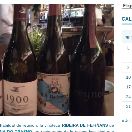
CAL
ago
L
3
10
17
24
31
« Jul
habitual de reunión, la vinoteca
RIBEIRA DE FEFIÑANS
de
RNA DO TRASNO
, un restaurante de la misma localidad que