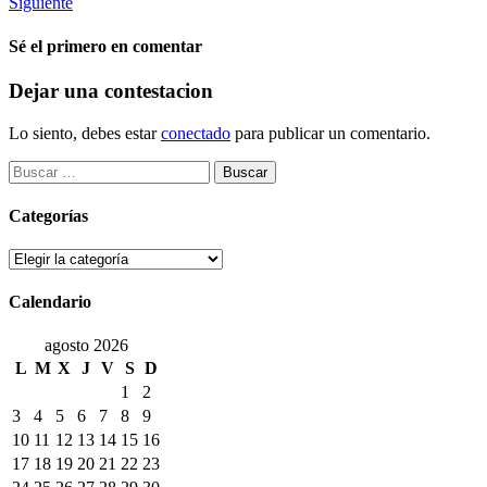
Siguiente
Sé el primero en comentar
Dejar una contestacion
Lo siento, debes estar
conectado
para publicar un comentario.
Buscar:
Categorías
Categorías
Calendario
agosto 2026
L
M
X
J
V
S
D
1
2
3
4
5
6
7
8
9
10
11
12
13
14
15
16
17
18
19
20
21
22
23