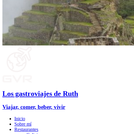
Los gastroviajes de Ruth
Viajar, comer, beber, vivir
Inicio
Sobre mí
Restaurantes