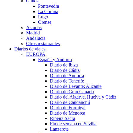
Galicia
Pontevedra
La Coruña
Lugo
Orense
Asturias
Madrid
Andalucía
Otros restaurantes
Diarios de viajes
EUROPA
España y Andorra
Diario de Ibiza
Diario de Cádiz
Diario de Andorra
Diario de Tenerife
Diario de Levante: Alicante
Diario de Gran Canaria
Diario del Algarve, Huelva y Cádiz
Diario de Candanchú
Diario de Formigal
Diario de Menorca
Ribeira Sacra
Fin de semana en Sevilla
Lanzarote