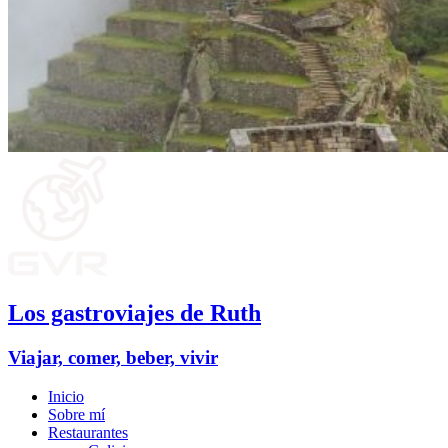
Los gastroviajes de Ruth
Viajar, comer, beber, vivir
Inicio
Sobre mí
Restaurantes