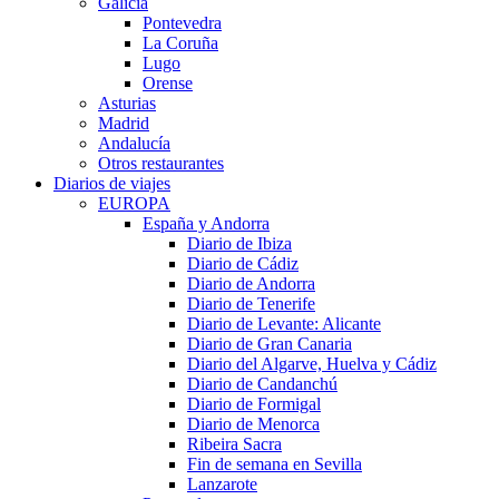
Galicia
Pontevedra
La Coruña
Lugo
Orense
Asturias
Madrid
Andalucía
Otros restaurantes
Diarios de viajes
EUROPA
España y Andorra
Diario de Ibiza
Diario de Cádiz
Diario de Andorra
Diario de Tenerife
Diario de Levante: Alicante
Diario de Gran Canaria
Diario del Algarve, Huelva y Cádiz
Diario de Candanchú
Diario de Formigal
Diario de Menorca
Ribeira Sacra
Fin de semana en Sevilla
Lanzarote