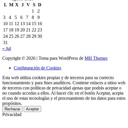
L
M
X
J
V
S
D
1
2
3
4
5
6
7
8
9
10
11
12
13
14
15
16
17
18
19
20
21
22
23
24
25
26
27
28
29
30
31
« Jul
Copyright © 2026 | Tema para WordPress de
MH Themes
Configuración de Cookies
Esta web utiliza cookies propias y de terceros para su correcto
funcionamiento y para fines analíticos. Contiene enlaces a sitios web
de terceros con políticas de privacidad ajenas que podrás aceptar o
no cuando accedas a ellos. Al hacer clic en el botón Aceptar, acepta
el uso de estas tecnologías y el procesamiento de tus datos para estos
propósitos.
Rechazar
Aceptar
Privacidad