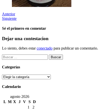
Anterior
Siguiente
Sé el primero en comentar
Dejar una contestacion
Lo siento, debes estar
conectado
para publicar un comentario.
Buscar:
Categorías
Categorías
Calendario
agosto 2026
L
M
X
J
V
S
D
1
2