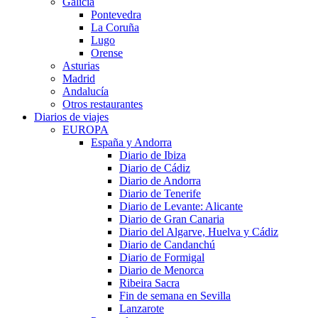
Galicia
Pontevedra
La Coruña
Lugo
Orense
Asturias
Madrid
Andalucía
Otros restaurantes
Diarios de viajes
EUROPA
España y Andorra
Diario de Ibiza
Diario de Cádiz
Diario de Andorra
Diario de Tenerife
Diario de Levante: Alicante
Diario de Gran Canaria
Diario del Algarve, Huelva y Cádiz
Diario de Candanchú
Diario de Formigal
Diario de Menorca
Ribeira Sacra
Fin de semana en Sevilla
Lanzarote