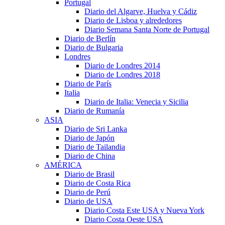
Portugal
Diario del Algarve, Huelva y Cádiz
Diario de Lisboa y alrededores
Diario Semana Santa Norte de Portugal
Diario de Berlín
Diario de Bulgaria
Londres
Diario de Londres 2014
Diario de Londres 2018
Diario de París
Italia
Diario de Italia: Venecia y Sicilia
Diario de Rumanía
ASIA
Diario de Sri Lanka
Diario de Japón
Diario de Tailandia
Diario de China
AMÉRICA
Diario de Brasil
Diario de Costa Rica
Diario de Perú
Diario de USA
Diario Costa Este USA y Nueva York
Diario Costa Oeste USA