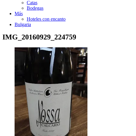
Catas
Bodegas
Más
Hoteles con encanto
Bulgaria
IMG_20160929_224759