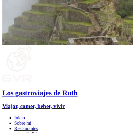
Los gastroviajes de Ruth
Viajar, comer, beber, vivir
Inicio
Sobre mí
Restaurantes