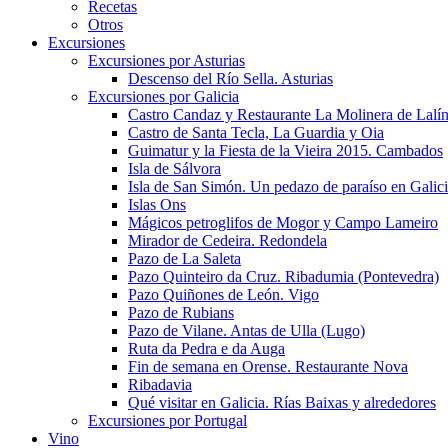
Recetas
Otros
Excursiones
Excursiones por Asturias
Descenso del Río Sella. Asturias
Excursiones por Galicia
Castro Candaz y Restaurante La Molinera de Lalí
Castro de Santa Tecla, La Guardia y Oia
Guimatur y la Fiesta de la Vieira 2015. Cambados
Isla de Sálvora
Isla de San Simón. Un pedazo de paraíso en Galic
Islas Ons
Mágicos petroglifos de Mogor y Campo Lameiro
Mirador de Cedeira. Redondela
Pazo de La Saleta
Pazo Quinteiro da Cruz. Ribadumia (Pontevedra)
Pazo Quiñones de León. Vigo
Pazo de Rubians
Pazo de Vilane. Antas de Ulla (Lugo)
Ruta da Pedra e da Auga
Fin de semana en Orense. Restaurante Nova
Ribadavia
Qué visitar en Galicia. Rías Baixas y alrededores
Excursiones por Portugal
Vino