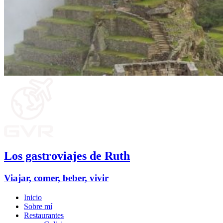
Los gastroviajes de Ruth
Viajar, comer, beber, vivir
Inicio
Sobre mí
Restaurantes