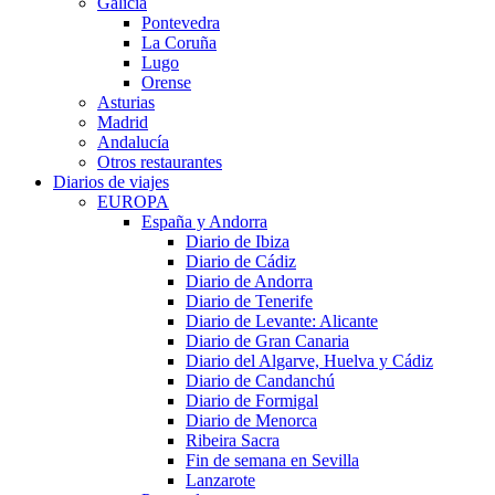
Galicia
Pontevedra
La Coruña
Lugo
Orense
Asturias
Madrid
Andalucía
Otros restaurantes
Diarios de viajes
EUROPA
España y Andorra
Diario de Ibiza
Diario de Cádiz
Diario de Andorra
Diario de Tenerife
Diario de Levante: Alicante
Diario de Gran Canaria
Diario del Algarve, Huelva y Cádiz
Diario de Candanchú
Diario de Formigal
Diario de Menorca
Ribeira Sacra
Fin de semana en Sevilla
Lanzarote