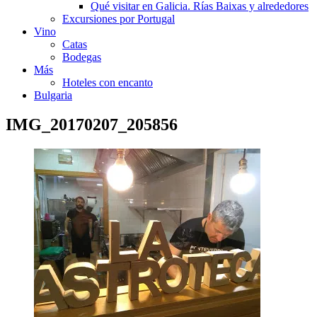
Qué visitar en Galicia. Rías Baixas y alrededores
Excursiones por Portugal
Vino
Catas
Bodegas
Más
Hoteles con encanto
Bulgaria
IMG_20170207_205856