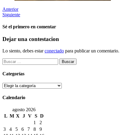
Anterior
Siguiente
Sé el primero en comentar
Dejar una contestacion
Lo siento, debes estar
conectado
para publicar un comentario.
Buscar:
Categorías
Categorías
Calendario
agosto 2026
L
M
X
J
V
S
D
1
2
3
4
5
6
7
8
9