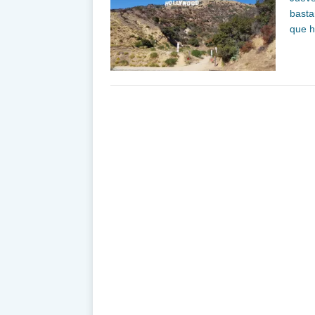
basta
que h