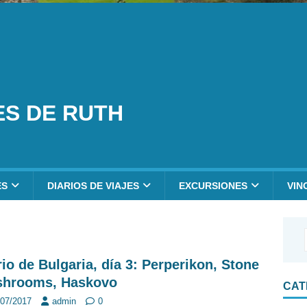
ES DE RUTH
ES
DIARIOS DE VIAJES
EXCURSIONES
VIN
rio de Bulgaria, día 3: Perperikon, Stone
hrooms, Haskovo
CAT
/07/2017
admin
0