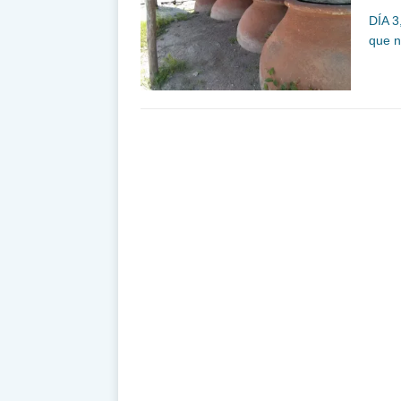
DÍA 3
que n