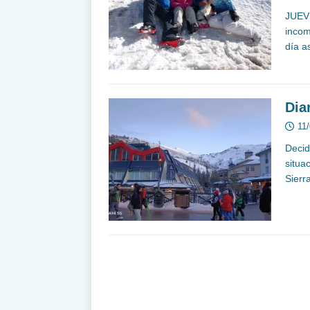
JUEVE
incom
día a
Dia
11
Decid
situa
Sierr