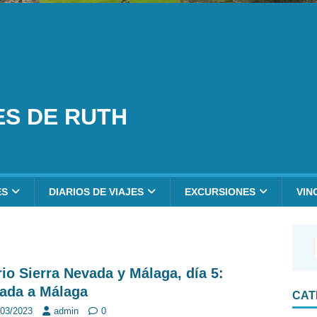
ES DE RUTH
ES
DIARIOS DE VIAJES
EXCURSIONES
VIN
rio Sierra Nevada y Málaga, día 5:
gada a Málaga
CAT
/03/2023
admin
0