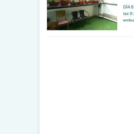
DÍA 8
las 9
embut