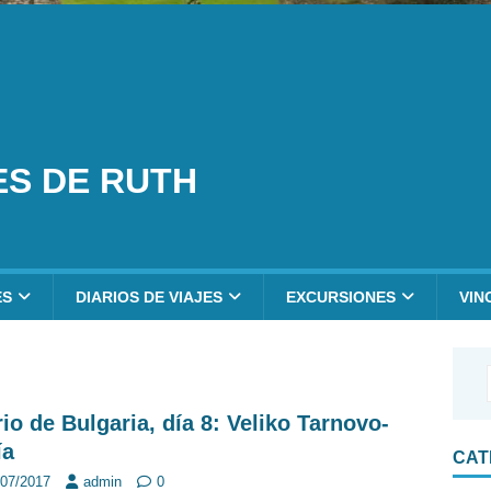
ES DE RUTH
ES
DIARIOS DE VIAJES
EXCURSIONES
VIN
rio de Bulgaria, día 8: Veliko Tarnovo-
ía
CAT
/07/2017
admin
0