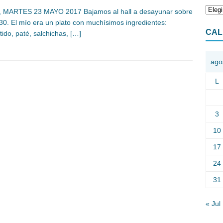
, MARTES 23 MAYO 2017 Bajamos al hall a desayunar sobre
:30. El mío era un plato con muchísimos ingredientes:
CAL
ido, paté, salchichas,
[…]
ago
L
3
10
17
24
31
« Jul