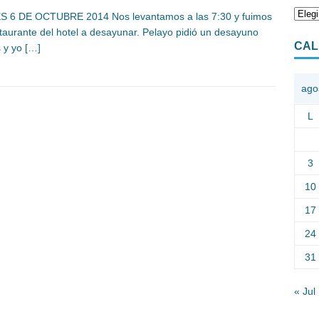
S 6 DE OCTUBRE 2014 Nos levantamos a las 7:30 y fuimos
staurante del hotel a desayunar. Pelayo pidió un desayuno
CAL
s y yo
[…]
ago
L
3
10
17
24
31
« Jul