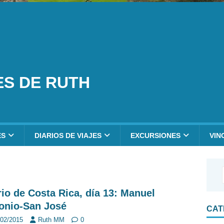
ES DE RUTH
ES
DIARIOS DE VIAJES
EXCURSIONES
VIN
rio de Costa Rica, día 13: Manuel
onio-San José
CAT
/02/2015
Ruth MM
0