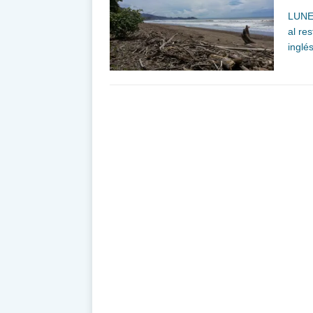
LUNE
al re
inglé