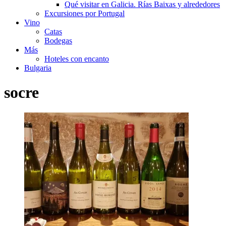
Qué visitar en Galicia. Rías Baixas y alrededores
Excursiones por Portugal
Vino
Catas
Bodegas
Más
Hoteles con encanto
Bulgaria
socre