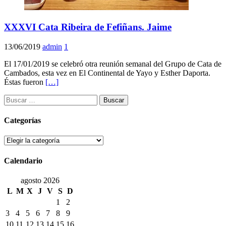
XXXVI Cata Ribeira de Fefiñans. Jaime
13/06/2019
admin
1
El 17/01/2019 se celebró otra reunión semanal del Grupo de Cata de
Cambados, esta vez en El Continental de Yayo y Esther Daporta.
Éstas fueron
[…]
Buscar:
Categorías
Categorías
Calendario
agosto 2026
L
M
X
J
V
S
D
1
2
3
4
5
6
7
8
9
10
11
12
13
14
15
16