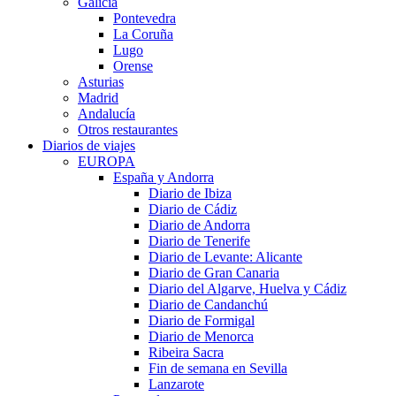
Galicia
Pontevedra
La Coruña
Lugo
Orense
Asturias
Madrid
Andalucía
Otros restaurantes
Diarios de viajes
EUROPA
España y Andorra
Diario de Ibiza
Diario de Cádiz
Diario de Andorra
Diario de Tenerife
Diario de Levante: Alicante
Diario de Gran Canaria
Diario del Algarve, Huelva y Cádiz
Diario de Candanchú
Diario de Formigal
Diario de Menorca
Ribeira Sacra
Fin de semana en Sevilla
Lanzarote