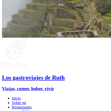
Los gastroviajes de Ruth
Viajar, comer, beber, vivir
Inicio
Sobre mí
Restaurantes