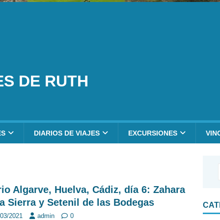
ES DE RUTH
ES
DIARIOS DE VIAJES
EXCURSIONES
VIN
rio Algarve, Huelva, Cádiz, día 6: Zahara
la Sierra y Setenil de las Bodegas
CAT
/03/2021
admin
0