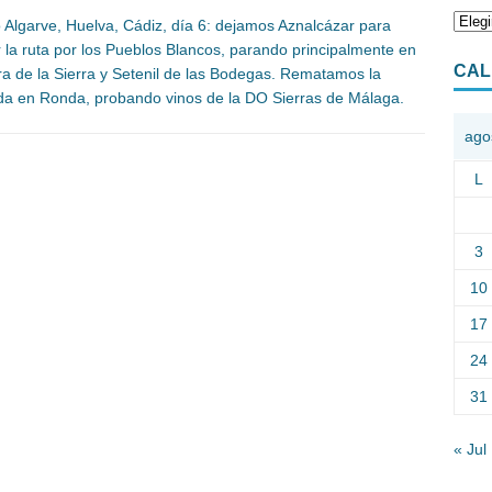
o Algarve, Huelva, Cádiz, día 6: dejamos Aznalcázar para
ar la ruta por los Pueblos Blancos, parando principalmente en
CAL
a de la Sierra y Setenil de las Bodegas. Rematamos la
da en Ronda, probando vinos de la DO Sierras de Málaga.
ago
L
3
10
17
24
31
« Jul