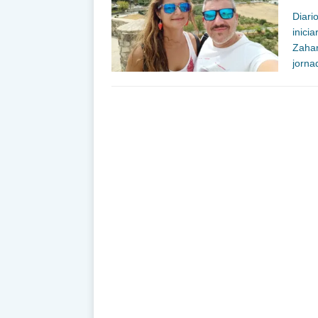
Diari
inici
Zahar
jorna