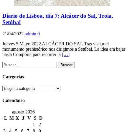
Diario de Lisboa, día 7: Alcácer do Sal, Troia,
Setúbal
21/04/2022
admin
0
Jueves 5 Mayo 2022 ALCÁCER DO SAL Tras visitar el
monumento prehistórico nos dirigimos a Setúbal. La idea era bajar
hasta Comporta para recorrer la
[…]
Buscar:
Categorías
Categorías
Calendario
agosto 2026
L
M
X
J
V
S
D
1
2
3
4
5
6
7
8
9