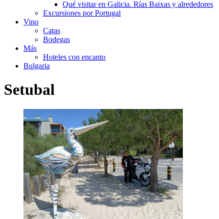
Qué visitar en Galicia. Rías Baixas y alrededores
Excursiones por Portugal
Vino
Catas
Bodegas
Más
Hoteles con encanto
Bulgaria
Setubal