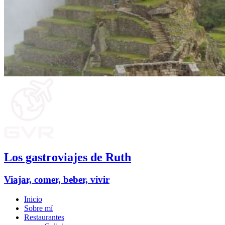
Los gastroviajes de Ruth
Viajar, comer, beber, vivir
Inicio
Sobre mí
Restaurantes