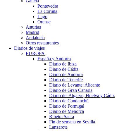
Galicia
Pontevedra
La Coruña
Lugo
Orense
Asturias
Madrid
Andalucía
Otros restaurantes
Diarios de viajes
EUROPA
España y Andorra
Diario de Ibiza
Diario de Cádiz
Diario de Andorra
Diario de Tenerife
Diario de Levante: Alicante
Diario de Gran Canaria
Diario del Algarve, Huelva y Cádiz
Diario de Candanchú
Diario de Formigal
Diario de Menorca
Ribeira Sacra
Fin de semana en Sevilla
Lanzarote