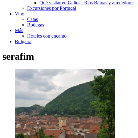
Qué visitar en Galicia. Rías Baixas y alrededores
Excursiones por Portugal
Vino
Catas
Bodegas
Más
Hoteles con encanto
Bulgaria
serafim