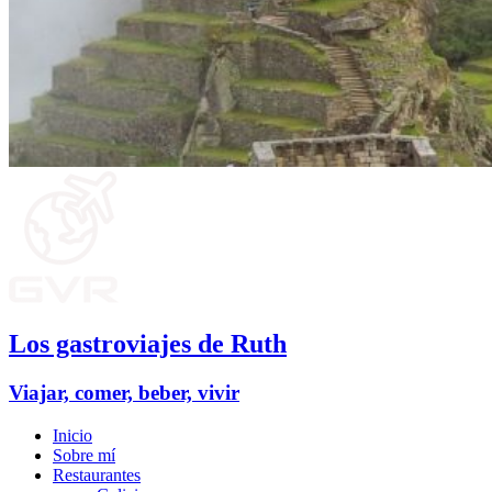
Los gastroviajes de Ruth
Viajar, comer, beber, vivir
Inicio
Sobre mí
Restaurantes