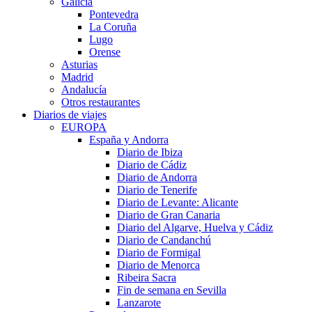
Galicia
Pontevedra
La Coruña
Lugo
Orense
Asturias
Madrid
Andalucía
Otros restaurantes
Diarios de viajes
EUROPA
España y Andorra
Diario de Ibiza
Diario de Cádiz
Diario de Andorra
Diario de Tenerife
Diario de Levante: Alicante
Diario de Gran Canaria
Diario del Algarve, Huelva y Cádiz
Diario de Candanchú
Diario de Formigal
Diario de Menorca
Ribeira Sacra
Fin de semana en Sevilla
Lanzarote