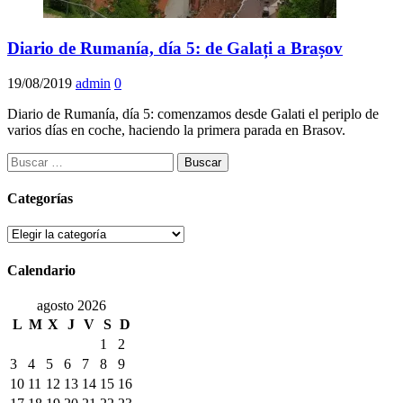
Diario de Rumanía, día 5: de Galați a Brașov
19/08/2019
admin
0
Diario de Rumanía, día 5: comenzamos desde Galati el periplo de
varios días en coche, haciendo la primera parada en Brasov.
Buscar:
Categorías
Categorías
Calendario
agosto 2026
L
M
X
J
V
S
D
1
2
3
4
5
6
7
8
9
10
11
12
13
14
15
16