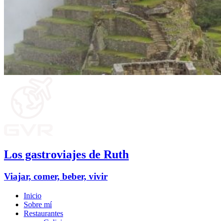
Los gastroviajes de Ruth
Viajar, comer, beber, vivir
Inicio
Sobre mí
Restaurantes