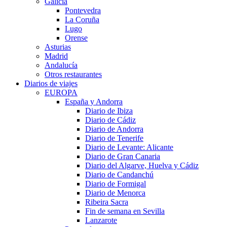
Galicia
Pontevedra
La Coruña
Lugo
Orense
Asturias
Madrid
Andalucía
Otros restaurantes
Diarios de viajes
EUROPA
España y Andorra
Diario de Ibiza
Diario de Cádiz
Diario de Andorra
Diario de Tenerife
Diario de Levante: Alicante
Diario de Gran Canaria
Diario del Algarve, Huelva y Cádiz
Diario de Candanchú
Diario de Formigal
Diario de Menorca
Ribeira Sacra
Fin de semana en Sevilla
Lanzarote