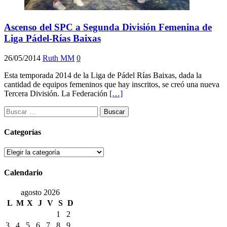
Ascenso del SPC a Segunda División Femenina de
Liga Pádel-Rías Baixas
26/05/2014
Ruth MM
0
Esta temporada 2014 de la Liga de Pádel Rías Baixas, dada la
cantidad de equipos femeninos que hay inscritos, se creó una nueva
Tercera División. La Federación
[…]
Buscar:
Categorías
Categorías
Calendario
agosto 2026
L
M
X
J
V
S
D
1
2
3
4
5
6
7
8
9