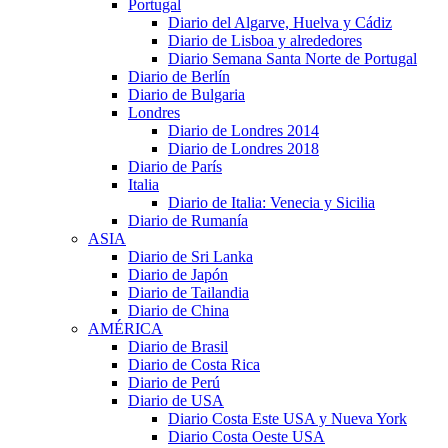
Portugal
Diario del Algarve, Huelva y Cádiz
Diario de Lisboa y alrededores
Diario Semana Santa Norte de Portugal
Diario de Berlín
Diario de Bulgaria
Londres
Diario de Londres 2014
Diario de Londres 2018
Diario de París
Italia
Diario de Italia: Venecia y Sicilia
Diario de Rumanía
ASIA
Diario de Sri Lanka
Diario de Japón
Diario de Tailandia
Diario de China
AMÉRICA
Diario de Brasil
Diario de Costa Rica
Diario de Perú
Diario de USA
Diario Costa Este USA y Nueva York
Diario Costa Oeste USA