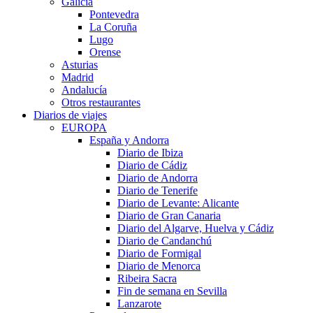
Galicia
Pontevedra
La Coruña
Lugo
Orense
Asturias
Madrid
Andalucía
Otros restaurantes
Diarios de viajes
EUROPA
España y Andorra
Diario de Ibiza
Diario de Cádiz
Diario de Andorra
Diario de Tenerife
Diario de Levante: Alicante
Diario de Gran Canaria
Diario del Algarve, Huelva y Cádiz
Diario de Candanchú
Diario de Formigal
Diario de Menorca
Ribeira Sacra
Fin de semana en Sevilla
Lanzarote