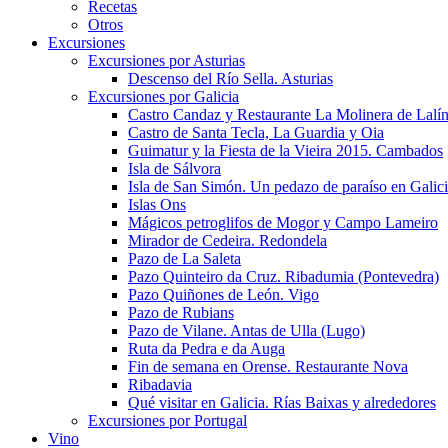
Recetas
Otros
Excursiones
Excursiones por Asturias
Descenso del Río Sella. Asturias
Excursiones por Galicia
Castro Candaz y Restaurante La Molinera de Lalí
Castro de Santa Tecla, La Guardia y Oia
Guimatur y la Fiesta de la Vieira 2015. Cambados
Isla de Sálvora
Isla de San Simón. Un pedazo de paraíso en Galic
Islas Ons
Mágicos petroglifos de Mogor y Campo Lameiro
Mirador de Cedeira. Redondela
Pazo de La Saleta
Pazo Quinteiro da Cruz. Ribadumia (Pontevedra)
Pazo Quiñones de León. Vigo
Pazo de Rubians
Pazo de Vilane. Antas de Ulla (Lugo)
Ruta da Pedra e da Auga
Fin de semana en Orense. Restaurante Nova
Ribadavia
Qué visitar en Galicia. Rías Baixas y alrededores
Excursiones por Portugal
Vino