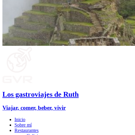
Los gastroviajes de Ruth
Viajar, comer, beber, vivir
Inicio
Sobre mí
Restaurantes