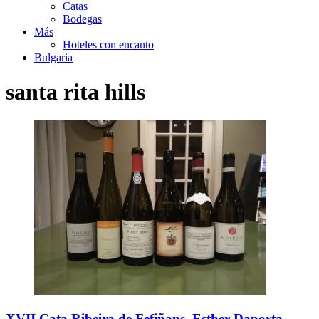
Catas
Bodegas
Más
Hoteles con encanto
Bulgaria
santa rita hills
XVII Cata Ribeira de Fefiñans. Esther Daporta