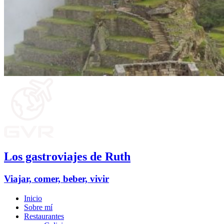
Los gastroviajes de Ruth
Viajar, comer, beber, vivir
Inicio
Sobre mí
Restaurantes