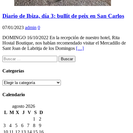
Diario de Ibiza, día 3: bullit de peix en San Carlos
07/01/2023
admin
0
DOMINGO 16/10/2022 En la recepción de nuestro hotel, Rita
Hostal Boutique, nos habían recomendado visitar el Mercadillo de
Sant Joan de Labritja de los Domingos
[…]
Buscar:
Categorías
Categorías
Calendario
agosto 2026
L
M
X
J
V
S
D
1
2
3
4
5
6
7
8
9
10
11
12
13
14
15
16