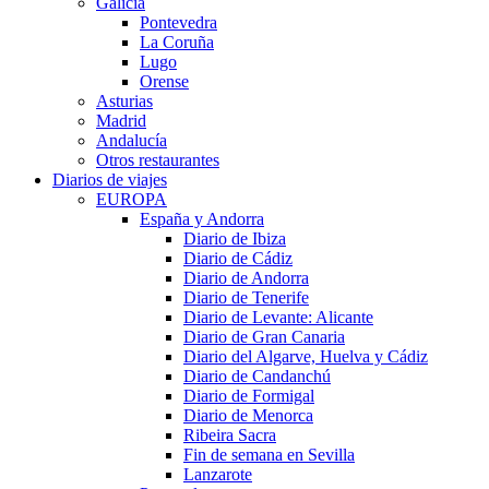
Galicia
Pontevedra
La Coruña
Lugo
Orense
Asturias
Madrid
Andalucía
Otros restaurantes
Diarios de viajes
EUROPA
España y Andorra
Diario de Ibiza
Diario de Cádiz
Diario de Andorra
Diario de Tenerife
Diario de Levante: Alicante
Diario de Gran Canaria
Diario del Algarve, Huelva y Cádiz
Diario de Candanchú
Diario de Formigal
Diario de Menorca
Ribeira Sacra
Fin de semana en Sevilla
Lanzarote