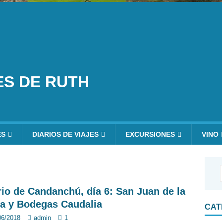
ES DE RUTH
ES
DIARIOS DE VIAJES
EXCURSIONES
VINO
rio de Candanchú, día 6: San Juan de la
a y Bodegas Caudalia
CAT
06/2018
admin
1