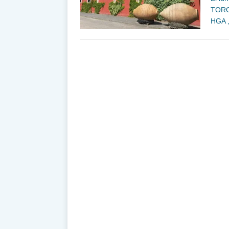
TORON
HGA ,