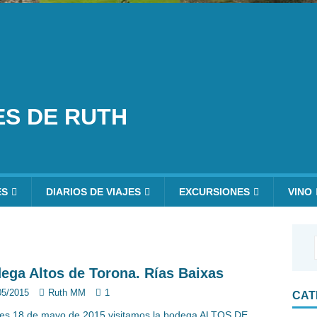
ES DE RUTH
ES
DIARIOS DE VIAJES
EXCURSIONES
VINO
ega Altos de Torona. Rías Baixas
05/2015
Ruth MM
1
CAT
nes 18 de mayo de 2015 visitamos la bodega ALTOS DE