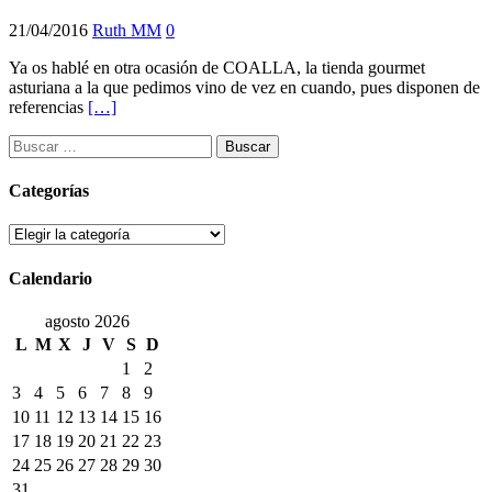
21/04/2016
Ruth MM
0
Ya os hablé en otra ocasión de COALLA, la tienda gourmet
asturiana a la que pedimos vino de vez en cuando, pues disponen de
referencias
[…]
Buscar:
Categorías
Categorías
Calendario
agosto 2026
L
M
X
J
V
S
D
1
2
3
4
5
6
7
8
9
10
11
12
13
14
15
16
17
18
19
20
21
22
23
24
25
26
27
28
29
30
31