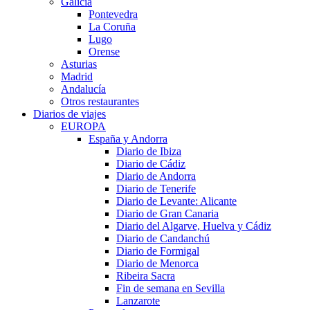
Galicia
Pontevedra
La Coruña
Lugo
Orense
Asturias
Madrid
Andalucía
Otros restaurantes
Diarios de viajes
EUROPA
España y Andorra
Diario de Ibiza
Diario de Cádiz
Diario de Andorra
Diario de Tenerife
Diario de Levante: Alicante
Diario de Gran Canaria
Diario del Algarve, Huelva y Cádiz
Diario de Candanchú
Diario de Formigal
Diario de Menorca
Ribeira Sacra
Fin de semana en Sevilla
Lanzarote