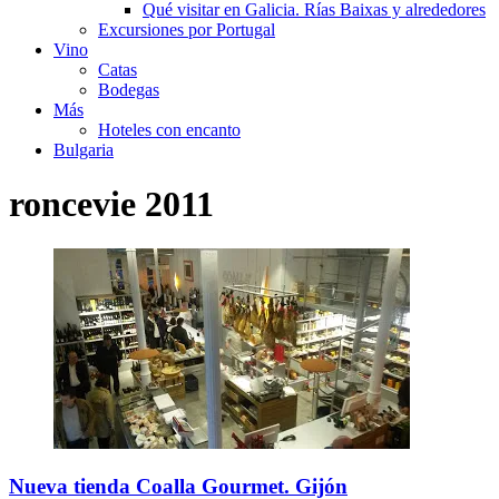
Qué visitar en Galicia. Rías Baixas y alrededores
Excursiones por Portugal
Vino
Catas
Bodegas
Más
Hoteles con encanto
Bulgaria
roncevie 2011
Nueva tienda Coalla Gourmet. Gijón