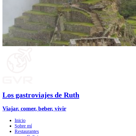
Los gastroviajes de Ruth
Viajar, comer, beber, vivir
Inicio
Sobre mí
Restaurantes