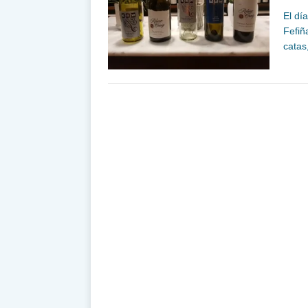
El dí
Fefiñ
catas