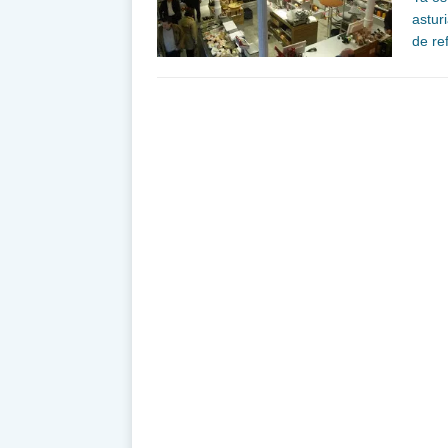
astur
de re