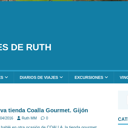
ES DE RUTH
ES
DIARIOS DE VIAJES
EXCURSIONES
VIN
va tienda Coalla Gourmet. Gijón
/04/2016
Ruth MM
0
CAT
 hablé en otra ocasión de COALLA, la tienda gourmet