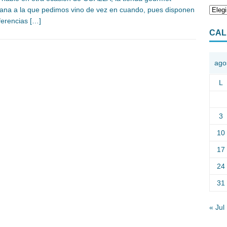
iana a la que pedimos vino de vez en cuando, pues disponen
ferencias
[…]
CAL
ago
L
3
10
17
24
31
« Jul