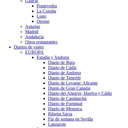
Galicia
Pontevedra
La Coruña
Lugo
Orense
Asturias
Madrid
Andalucía
Otros restaurantes
Diarios de viajes
EUROPA
España y Andorra
Diario de Ibiza
Diario de Cádiz
Diario de Andorra
Diario de Tenerife
Diario de Levante: Alicante
Diario de Gran Canaria
Diario del Algarve, Huelva y Cádiz
Diario de Candanchú
Diario de Formigal
Diario de Menorca
Ribeira Sacra
Fin de semana en Sevilla
Lanzarote