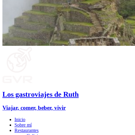
Los gastroviajes de Ruth
Viajar, comer, beber, vivir
Inicio
Sobre mí
Restaurantes