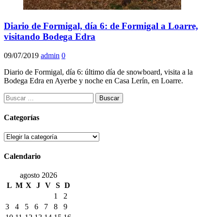
Diario de Formigal, día 6: de Formigal a Loarre,
visitando Bodega Edra
09/07/2019
admin
0
Diario de Formigal, día 6: último día de snowboard, visita a la
Bodega Edra en Ayerbe y noche en Casa Lerín, en Loarre.
Buscar:
Categorías
Categorías
Calendario
agosto 2026
L
M
X
J
V
S
D
1
2
3
4
5
6
7
8
9