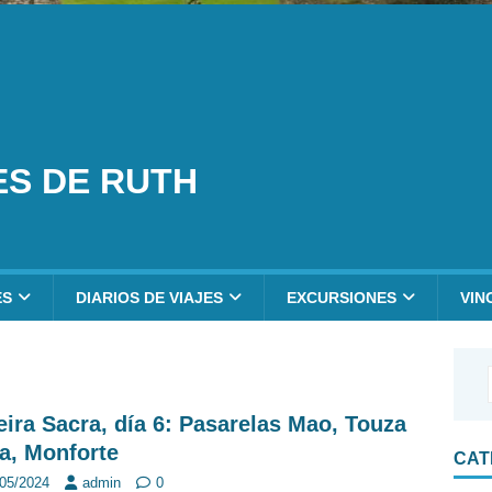
ES DE RUTH
ES
DIARIOS DE VIAJES
EXCURSIONES
VIN
eira Sacra, día 6: Pasarelas Mao, Touza
la, Monforte
CAT
/05/2024
admin
0