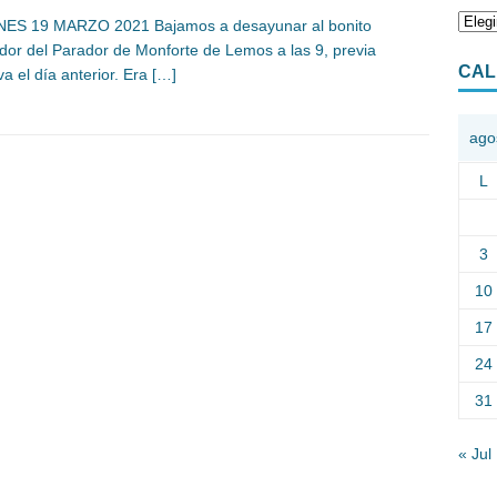
NES 19 MARZO 2021 Bajamos a desayunar al bonito
or del Parador de Monforte de Lemos a las 9, previa
CAL
va el día anterior. Era
[…]
ago
L
3
10
17
24
31
« Jul