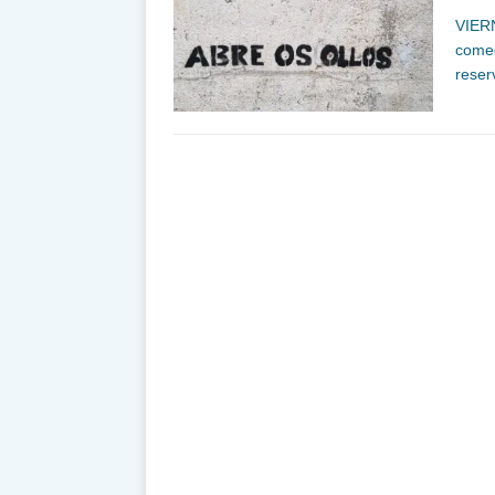
VIER
comed
reser