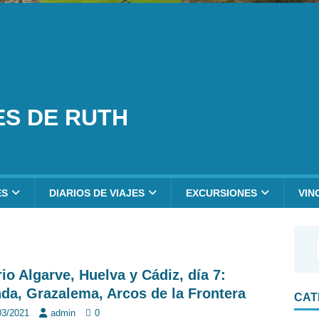
ES DE RUTH
ES
DIARIOS DE VIAJES
EXCURSIONES
VIN
rio Algarve, Huelva y Cádiz, día 7:
da, Grazalema, Arcos de la Frontera
CAT
03/2021
admin
0