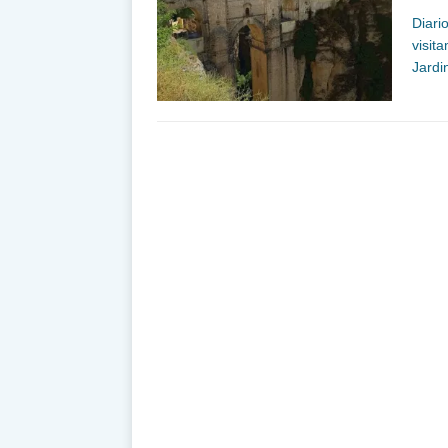
Diari
visit
Jardi