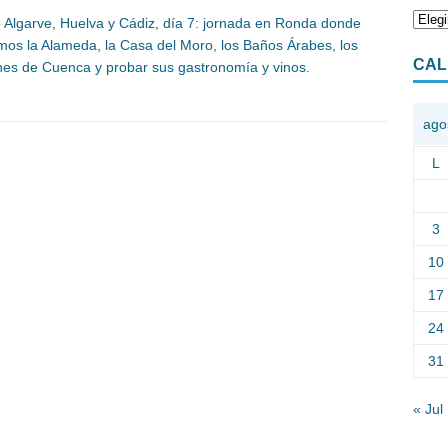
o Algarve, Huelva y Cádiz, día 7: jornada en Ronda donde
amos la Alameda, la Casa del Moro, los Baños Árabes, los
CAL
nes de Cuenca y probar sus gastronomía y vinos.
ago
L
3
10
17
24
31
« Jul