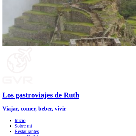
Los gastroviajes de Ruth
Viajar, comer, beber, vivir
Inicio
Sobre mí
Restaurantes