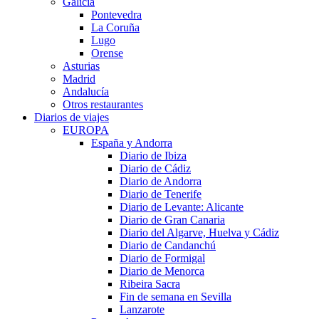
Galicia
Pontevedra
La Coruña
Lugo
Orense
Asturias
Madrid
Andalucía
Otros restaurantes
Diarios de viajes
EUROPA
España y Andorra
Diario de Ibiza
Diario de Cádiz
Diario de Andorra
Diario de Tenerife
Diario de Levante: Alicante
Diario de Gran Canaria
Diario del Algarve, Huelva y Cádiz
Diario de Candanchú
Diario de Formigal
Diario de Menorca
Ribeira Sacra
Fin de semana en Sevilla
Lanzarote