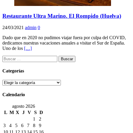
Restaurante Ultra Marino. El Rompido (Huelva)
24/03/2021
admin
0
Dado que en 2020 no pudimos viajar fuera por culpa del COVID,
dedicamos nuestras vacaciones anuales a visitar el Sur de España.
Uno de los
[…]
Buscar:
Categorías
Categorías
Calendario
agosto 2026
L
M
X
J
V
S
D
1
2
3
4
5
6
7
8
9
10
11
12
13
14
15
16