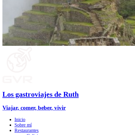
Los gastroviajes de Ruth
Viajar, comer, beber, vivir
Inicio
Sobre mí
Restaurantes