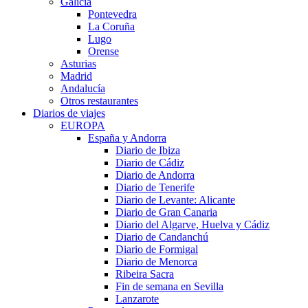
Galicia
Pontevedra
La Coruña
Lugo
Orense
Asturias
Madrid
Andalucía
Otros restaurantes
Diarios de viajes
EUROPA
España y Andorra
Diario de Ibiza
Diario de Cádiz
Diario de Andorra
Diario de Tenerife
Diario de Levante: Alicante
Diario de Gran Canaria
Diario del Algarve, Huelva y Cádiz
Diario de Candanchú
Diario de Formigal
Diario de Menorca
Ribeira Sacra
Fin de semana en Sevilla
Lanzarote