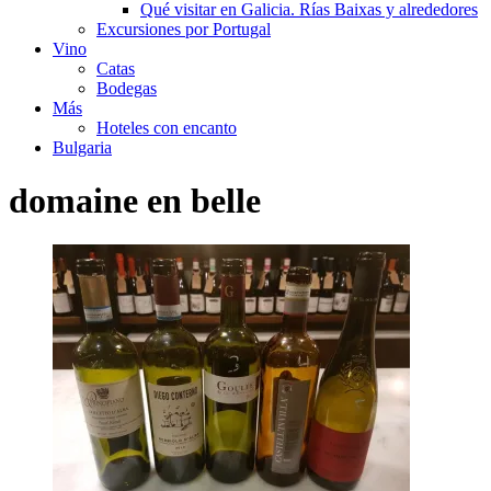
Qué visitar en Galicia. Rías Baixas y alrededores
Excursiones por Portugal
Vino
Catas
Bodegas
Más
Hoteles con encanto
Bulgaria
domaine en belle