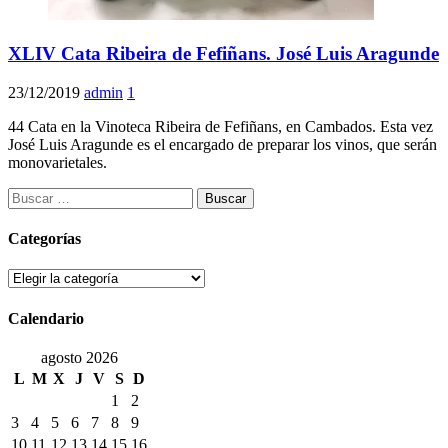
XLIV Cata Ribeira de Fefiñans. José Luis Aragunde
23/12/2019
admin
1
44 Cata en la Vinoteca Ribeira de Fefiñans, en Cambados. Esta vez
José Luis Aragunde es el encargado de preparar los vinos, que serán
monovarietales.
Buscar:
Categorías
Categorías
Calendario
agosto 2026
L
M
X
J
V
S
D
1
2
3
4
5
6
7
8
9
10
11
12
13
14
15
16