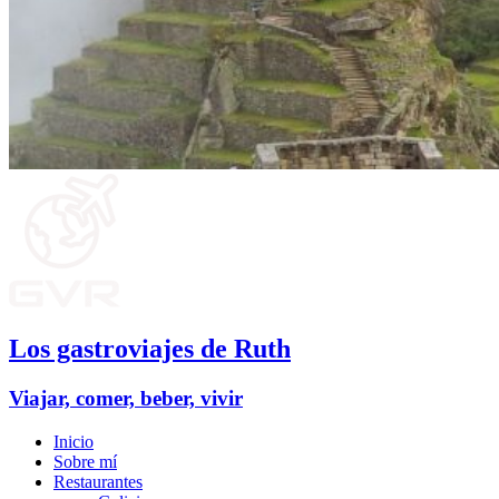
Los gastroviajes de Ruth
Viajar, comer, beber, vivir
Inicio
Sobre mí
Restaurantes