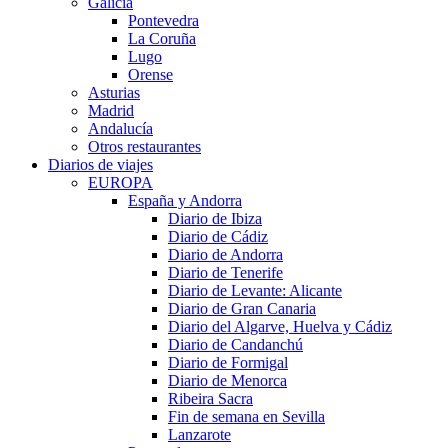
Galicia
Pontevedra
La Coruña
Lugo
Orense
Asturias
Madrid
Andalucía
Otros restaurantes
Diarios de viajes
EUROPA
España y Andorra
Diario de Ibiza
Diario de Cádiz
Diario de Andorra
Diario de Tenerife
Diario de Levante: Alicante
Diario de Gran Canaria
Diario del Algarve, Huelva y Cádiz
Diario de Candanchú
Diario de Formigal
Diario de Menorca
Ribeira Sacra
Fin de semana en Sevilla
Lanzarote