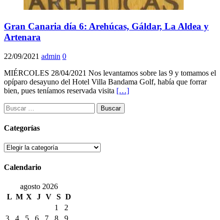
Gran Canaria día 6: Arehúcas, Gáldar, La Aldea y
Artenara
22/09/2021
admin
0
MIÉRCOLES 28/04/2021 Nos levantamos sobre las 9 y tomamos el
opíparo desayuno del Hotel Villa Bandama Golf, había que forrar
bien, pues teníamos reservada visita
[…]
Buscar:
Categorías
Categorías
Calendario
agosto 2026
L
M
X
J
V
S
D
1
2
3
4
5
6
7
8
9