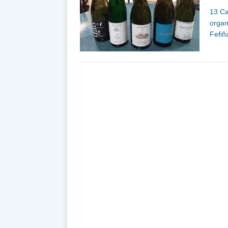
13 Ca
organ
Fefi