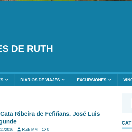
ES DE RUTH
ES
DIARIOS DE VIAJES
EXCURSIONES
VIN
I Cata Ribeira de Fefiñans. José Luis
gunde
CAT
/11/2016
Ruth MM
0