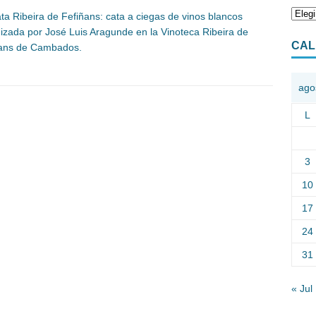
ta Ribeira de Fefiñans: cata a ciegas de vinos blancos
izada por José Luis Aragunde en la Vinoteca Ribeira de
CAL
ñans de Cambados.
ago
L
3
10
17
24
31
« Jul