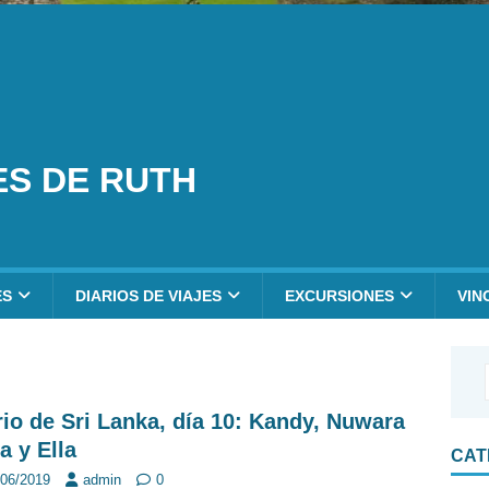
ES DE RUTH
ES
DIARIOS DE VIAJES
EXCURSIONES
VIN
rio de Sri Lanka, día 10: Kandy, Nuwara
a y Ella
CAT
/06/2019
admin
0